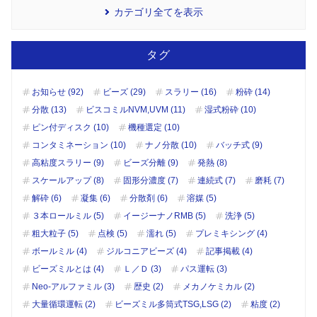
カテゴリ全てを表示
タグ
お知らせ (92)
ビーズ (29)
スラリー (16)
粉砕 (14)
分散 (13)
ビスコミルNVM,UVM (11)
湿式粉砕 (10)
ピン付ディスク (10)
機種選定 (10)
コンタミネーション (10)
ナノ分散 (10)
バッチ式 (9)
高粘度スラリー (9)
ビーズ分離 (9)
発熱 (8)
スケールアップ (8)
固形分濃度 (7)
連続式 (7)
磨耗 (7)
解砕 (6)
凝集 (6)
分散剤 (6)
溶媒 (5)
３本ロールミル (5)
イージーナノRMB (5)
洗浄 (5)
粗大粒子 (5)
点検 (5)
濡れ (5)
プレミキシング (4)
ボールミル (4)
ジルコニアビーズ (4)
記事掲載 (4)
ビーズミルとは (4)
Ｌ／Ｄ (3)
パス運転 (3)
Neo-アルファミル (3)
歴史 (2)
メカノケミカル (2)
大量循環運転 (2)
ビーズミル多筒式TSG,LSG (2)
粘度 (2)