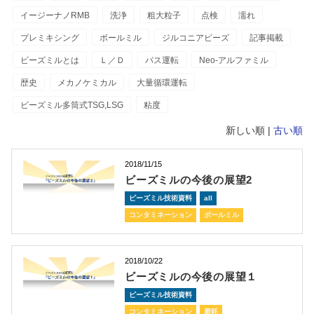
イージーナノRMB
洗浄
粗大粒子
点検
濡れ
プレミキシング
ボールミル
ジルコニアビーズ
記事掲載
ビーズミルとは
Ｌ／Ｄ
パス運転
Neo-アルファミル
歴史
メカノケミカル
大量循環運転
ビーズミル多筒式TSG,LSG
粘度
新しい順 |
古い順
2018/11/15
ビーズミルの今後の展望2
ビーズミル技術資料
all
コンタミネーション
ボールミル
2018/10/22
ビーズミルの今後の展望１
ビーズミル技術資料
コンタミネーション
磨耗