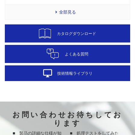
全部見る
カタログダウンロード
よくある質問
desktop_windows
技術情報ライブラリ
お問い合わせお待ちしてお
ります
■ 製品の詳細な仕様が知
■ 処理テストをしてみた