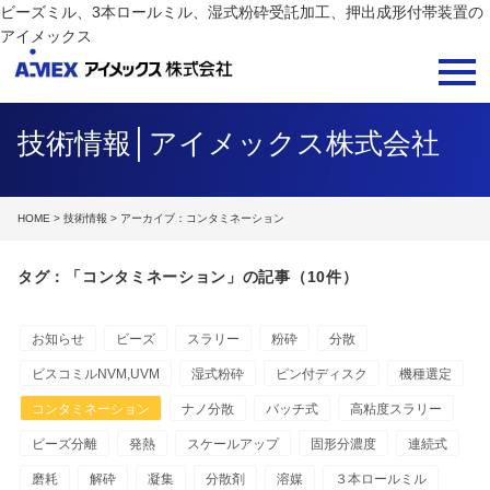
ビーズミル、3本ロールミル、湿式粉砕受託加工、押出成形付帯装置の
アイメックス
技術情報│アイメックス株式会社
HOME
>
技術情報
> アーカイブ：コンタミネーション
タグ：「コンタミネーション」の記事（10件）
お知らせ
ビーズ
スラリー
粉砕
分散
ビスコミルNVM,UVM
湿式粉砕
ピン付ディスク
機種選定
コンタミネーション
ナノ分散
バッチ式
高粘度スラリー
ビーズ分離
発熱
スケールアップ
固形分濃度
連続式
磨耗
解砕
凝集
分散剤
溶媒
３本ロールミル