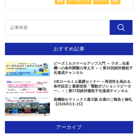
溶媒
プレミキシング
スラリー
濡れ
おすすめ記事
ビーズミルスケールアップ入門 ～ ラボ→生産
機への条件調整の考え方 ～｜第38回絶対微粒子
化達成チャンネル
3本ロールミル基礎セミナー ～再現性を高める
条件設定と最新技術「電動ポジションリピータ
ー」～｜第37回絶対微粒子化達成チャンネル
高機能セラミックス展大阪 出展のご報告と御礼
【2026/5/13~15】
アーカイブ