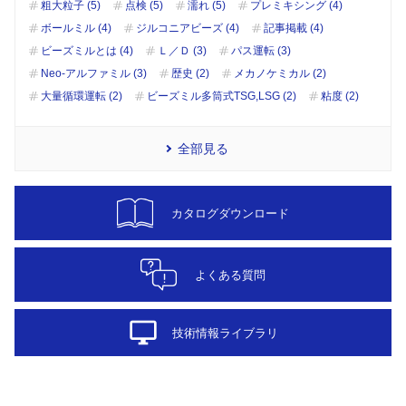
粗大粒子 (5)
点検 (5)
濡れ (5)
プレミキシング (4)
ボールミル (4)
ジルコニアビーズ (4)
記事掲載 (4)
ビーズミルとは (4)
Ｌ／Ｄ (3)
パス運転 (3)
Neo-アルファミル (3)
歴史 (2)
メカノケミカル (2)
大量循環運転 (2)
ビーズミル多筒式TSG,LSG (2)
粘度 (2)
全部見る
カタログダウンロード
よくある質問
desktop_windows
技術情報ライブラリ