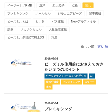
イージーナノRMB
洗浄
粗大粒子
点検
濡れ
プレミキシング
ボールミル
ジルコニアビーズ
記事掲載
ビーズミルとは
Ｌ／Ｄ
パス運転
Neo-アルファミル
歴史
メカノケミカル
大量循環運転
ビーズミル多筒式TSG,LSG
粘度
新しい順 |
古い順
2019/08/02
ビーズミル使用前におさえておき
たい３つのポイント
分かりやすい！ビーズミルの手引き
all
固形分濃度
プレミキシング
スラリー
濡れ
2019/06/04
プレミキシング