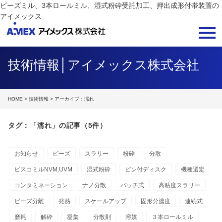
ビーズミル、3本ロールミル、湿式粉砕受託加工、押出成形付帯装置の
アイメックス
技術情報│アイメックス株式会社
HOME
>
技術情報
> アーカイブ：濡れ
タグ：「濡れ」の記事（5件）
お知らせ
ビーズ
スラリー
粉砕
分散
ビスコミルNVM,UVM
湿式粉砕
ピン付ディスク
機種選定
コンタミネーション
ナノ分散
バッチ式
高粘度スラリー
ビーズ分離
発熱
スケールアップ
固形分濃度
連続式
磨耗
解砕
凝集
分散剤
溶媒
３本ロールミル