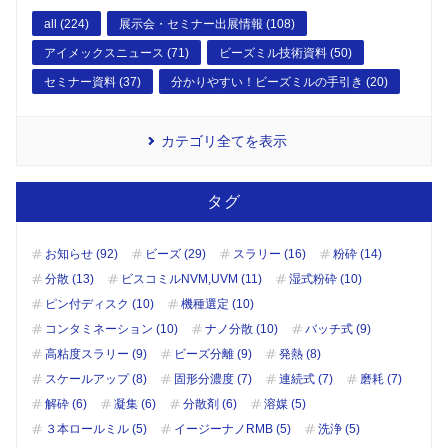
all (224)
展示会・セミナー出展情報 (108)
アイメックスニュース (71)
ビーズミル技術資料 (50)
セミナー資料 (37)
分かりやすい！ビーズミルの手引き (20)
カテゴリ全てを表示
タグ
お知らせ (92)
ビーズ (29)
スラリー (16)
粉砕 (14)
分散 (13)
ビスコミルNVM,UVM (11)
湿式粉砕 (10)
ピン付ディスク (10)
機種選定 (10)
コンタミネーション (10)
ナノ分散 (10)
バッチ式 (9)
高粘度スラリー (9)
ビーズ分離 (9)
発熱 (8)
スケールアップ (8)
固形分濃度 (7)
連続式 (7)
磨耗 (7)
解砕 (6)
凝集 (6)
分散剤 (6)
溶媒 (5)
３本ロールミル (5)
イージーナノRMB (5)
洗浄 (5)