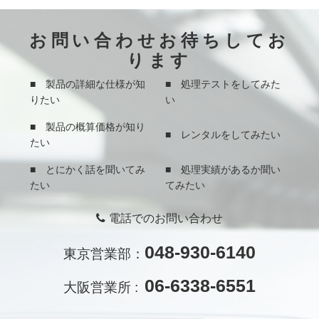
お問い合わせお待ちしてお
ります
■ 製品の詳細な仕様が知
■ 処理テストをしてみた
りたい
い
■ 製品の概算価格が知り
■ レンタルをしてみたい
たい
■ とにかく話を聞いてみ
■ 処理実績があるか聞い
たい
てみたい
電話でのお問い合わせ
048-930-6140
東京営業部：
06-6338-6551
大阪営業所 :