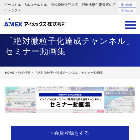
ビーズミル、3本ロールミル、湿式粉砕受託加工、押出成形付帯装置のア
English
イメックス
Chinese
「絶対微粒子化達成チャンネル」
セミナー動画集
HOME
>
技術情報
> 「絶対微粒子化達成チャンネル」セミナー動画集
会員登録をする