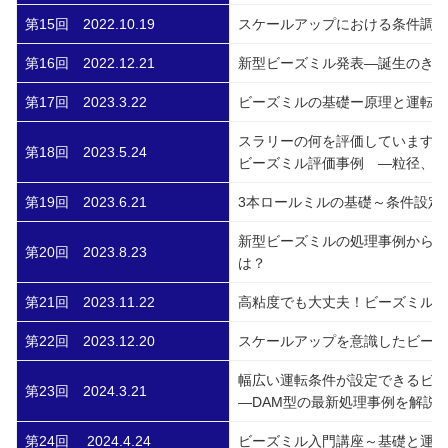
第15回 2022.10.19
スケールアップにおける条件調整
第16回 2022.12.21
新型ビーズミル発表―誕生のきっ
第17回 2023.3.22
ビーズミルの基礎ー原理と運転条
スラリーの何を評価していますか
第18回 2023.5.24
ビーズミル評価事例 ―粒径、粘
第19回 2023.6.21
3本ロールミルの基礎～条件設定
新型ビーズミルの処理事例から
第20回 2023.8.23
は？
第21回 2023.11.22
高粘度でも大丈夫！ビーズミル処
第22回 2023.12.20
スケールアップを意識したビー
幅広い運転条件が設定できるビー
第23回 2024.3.21
―DAM型の最新処理事例を解説
第24回 2024.4.24
ビーズミル入門講座～基礎と運転