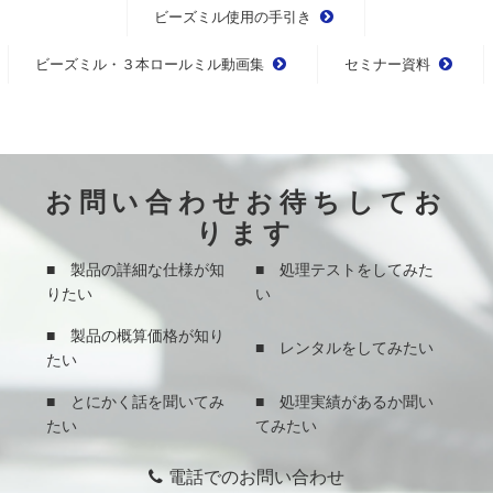
ビーズミル使用の手引き
ビーズミル・３本ロールミル動画集
セミナー資料
お問い合わせお待ちしてお
ります
■ 製品の詳細な仕様が知
■ 処理テストをしてみた
りたい
い
■ 製品の概算価格が知り
■ レンタルをしてみたい
たい
■ とにかく話を聞いてみ
■ 処理実績があるか聞い
たい
てみたい
電話でのお問い合わせ