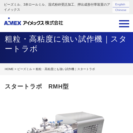
ビーズミル、3本ロールミル、湿式粉砕受託加工、押出成形付帯装置のア
English
イメックス
Chinese
粗粒・高粘度に強い試作機｜スタ
ートラボ
HOME
>
ビーズミル
> 粗粒・高粘度にも強い試作機｜スタートラボ
スタートラボ RMH型