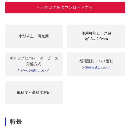
カタログをダウンロードする
使用可能ビーズ径
小型卓上 研究用
φ0.3～2.0mm
ギャップセパレータービーズ
循環運転・パス運転
分離方式
運転方式について
ビーズ分離について
低粘度～高粘度対応
特長