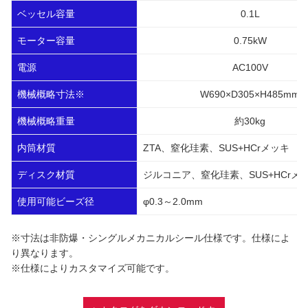
ベッセル容量
0.1L
モーター容量
0.75kW
電源
AC100V
機械概略寸法※
W690×D305×H485mm
機械概略重量
約30kg
内筒材質
ZTA、窒化珪素、SUS+HCrメッキ
ディスク材質
ジルコニア、窒化珪素、SUS+HCrメ
使用可能ビーズ径
φ0.3～2.0mm
※寸法は非防爆・シングルメカニカルシール仕様です。仕様によ
り異なります。
※仕様によりカスタマイズ可能です。