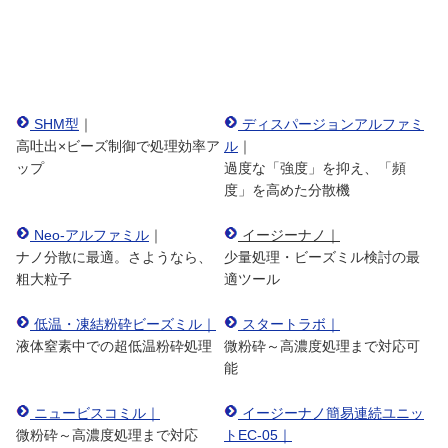
SHM型
｜
ディスパージョンアルファミ
高吐出×ビーズ制御で処理効率ア
ル
｜
ップ
過度な「強度」を抑え、「頻
度」を高めた分散機
Neo-アルファミル
｜
イージーナノ｜
ナノ分散に最適。さようなら、
少量処理・ビーズミル検討の最
粗大粒子
適ツール
低温・凍結粉砕ビーズミル｜
スタートラボ｜
液体窒素中での超低温粉砕処理
微粉砕～高濃度処理まで対応可
能
ニュービスコミル｜
イージーナノ簡易連続ユニッ
微粉砕～高濃度処理まで対応
トEC-05｜