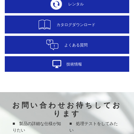
レンタル
カタログダウンロード
よくある質問
desktop_windows
技術情報
お問い合わせお待ちしてお
ります
■ 製品の詳細な仕様が知
■ 処理テストをしてみた
りたい
い