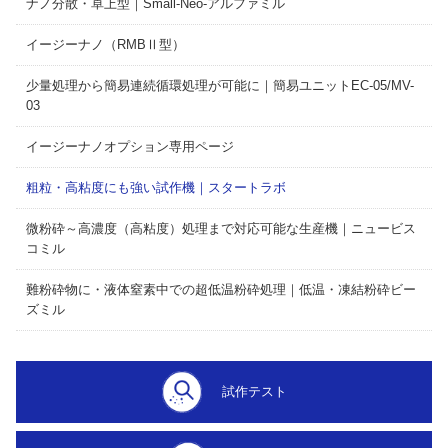
ナノ分散・卓上型｜Small-Neo-アルファミル
イージーナノ（RMBⅡ型）
少量処理から簡易連続循環処理が可能に｜簡易ユニットEC-05/MV-
03
イージーナノオプション専用ページ
粗粒・高粘度にも強い試作機｜スタートラボ
微粉砕～高濃度（高粘度）処理まで対応可能な生産機｜ニュービス
コミル
難粉砕物に・液体窒素中での超低温粉砕処理｜低温・凍結粉砕ビー
ズミル
試作テスト