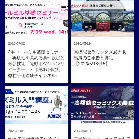
2026/07/02
2026/05/19
3本ロールミル基礎セミナー
高機能セラミックス展大阪
～再現性を高める条件設定と
出展のご報告と御礼
最新技術「電動ポジションリ
【2026/5/13~15】
ピーター」～｜第37回絶対
微粒子化達成チャンネル
2026/05/01
2026/04/10