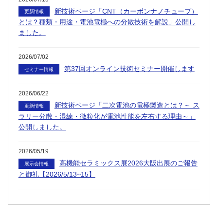
新技術ページ「CNT（カーボンナノチューブ）
更新情報
とは？種類・用途・電池電極への分散技術を解説」公開し
ました。
2026/07/02
第37回オンライン技術セミナー開催します
セミナー情報
2026/06/22
新技術ページ「二次電池の電極製造とは？～ ス
更新情報
ラリー分散・混練・微粒化が電池性能を左右する理由～」
公開しました。
2026/05/19
高機能セラミックス展2026大阪出展のご報告
展示会情報
と御礼【2026/5/13~15】