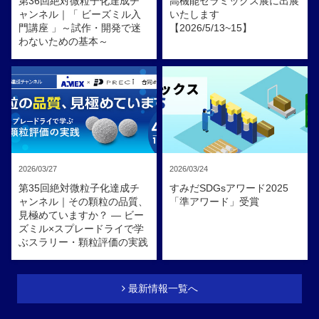
第36回絶対微粒子化達成チ
高機能セラミックス展に出展
ャンネル｜「 ビーズミル入
いたします
門講座 」～試作・開発で迷
【2026/5/13~15】
わないための基本～
2026/03/27
2026/03/24
第35回絶対微粒子化達成チ
すみだSDGsアワード2025
ャンネル｜その顆粒の品質、
「準アワード」受賞
見極めていますか？ ― ビー
ズミル×スプレードライで学
ぶスラリー・顆粒評価の実践
最新情報一覧へ