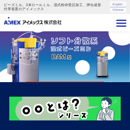
English
ビーズミル、3本ロールミル、湿式粉砕受託加工、押出成形
付帯装置のアイメックス
Chinese