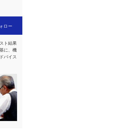
ォロー
スト結果
基に、機
ドバイス