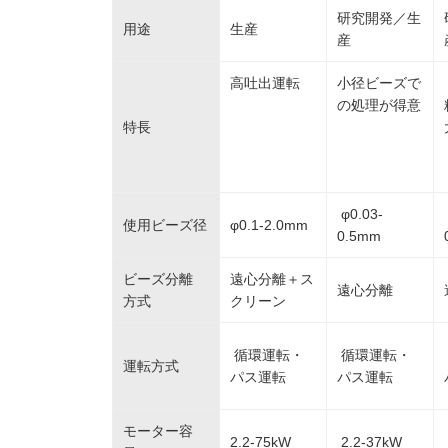
研究開発／生
用途
生産
産
高吐出運転
小径ビーズで
の処理が得意
特長
φ0.03-
使用ビーズ径
φ0.1-2.0mm
0.5mm
ビーズ分離
遠心分離＋ス
遠心分離
方式
クリーン
循環運転・
循環運転・
運転方式
パス運転
パス運転
モーター容
2.2-75kW
2.2-37kW