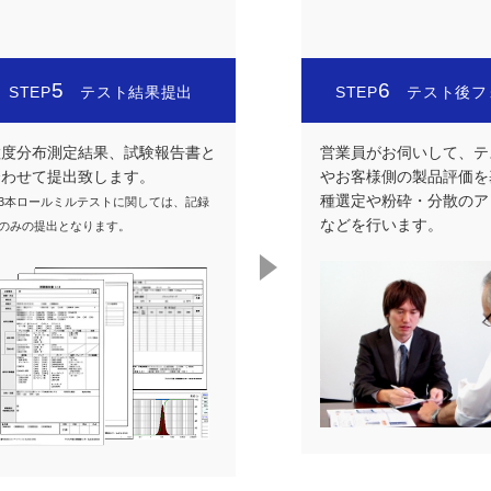
5
6
STEP
テスト結果提出
STEP
テスト後フ
粒度分布測定結果、試験報告書と
営業員がお伺いして、テ
合わせて提出致します。
やお客様側の製品評価を
種選定や粉砕・分散のア
3本ロールミルテストに関しては、記録
などを行います。
のみの提出となります。