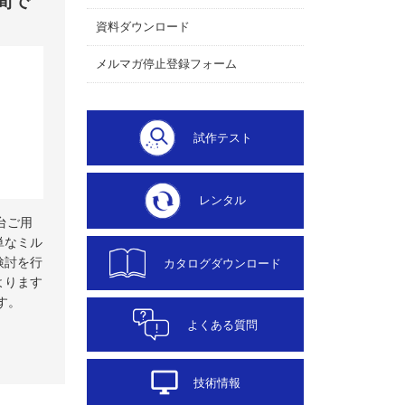
間で
資料ダウンロード
メルマガ停止登録フォーム
試作テスト
レンタル
 台ご用
単なミル
検討を行
カタログダウンロード
よります
す。
よくある質問
desktop_windows
技術情報