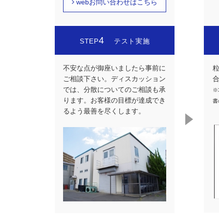
webお問い合わせはこちら
4
STEP
テスト実施
不安な点が御座いましたら事前に
ご相談下さい。ディスカッション
では、分散についてのご相談も承
※
ります。お客様の目標が達成でき
書
るよう最善を尽くします。