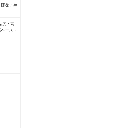
究開発／生
粘度・高
度ペースト