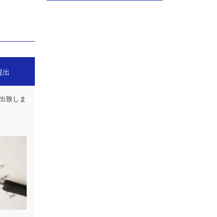
提出
出致しま