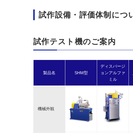
試作設備・評価体制につ
試作テスト機のご案内
ディスパージ
製品名
SHM型
ョンアルファ
ミル
機械外観