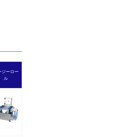
ージーロー
ル