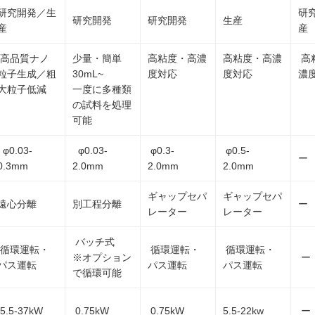
研究開発／生
研
研究開発
研究開発
生産
産
産
高品質ナノ
少量・簡単
高粘度・高濃
高粘度・高濃
高
粒子生成／粗
30mL~
度対応
度対応
濃
大粒子低減
一度に多種類
の試料を処理
可能
φ0.03-
φ0.03-
φ0.3-
φ0.5-
ー
0.3mm
2.0mm
2.0mm
2.0mm
ギャップセパ
ギャップセパ
遠心分離
別工程分離
ー
レーター
レーター
バッチ式
循環運転・
循環運転・
循環運転・
※オプション
ー
パス運転
パス運転
パス運転
で循環可能
5.5-37kW
0.75kW
0.75kW
5.5-22kw
ー