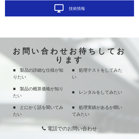
desktop_windows
技術情報
お問い合わせお待ちしてお
ります
■ 製品の詳細な仕様が知
■ 処理テストをしてみた
りたい
い
■ 製品の概算価格が知り
■ レンタルをしてみたい
たい
■ とにかく話を聞いてみ
■ 処理実績があるか聞い
たい
てみたい
電話でのお問い合わせ