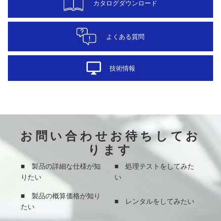
カタログダウンロード
よくある質問
desktop_windows
技術情報
お問い合わせお待ちしてお
ります
■ 製品の詳細な仕様が知
■ 処理テストをしてみた
りたい
い
■ 製品の概算価格が知り
■ レンタルをしてみたい
たい