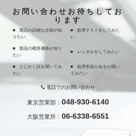
お問い合わせお待ちしてお
ります
■ 製品の詳細な仕様が知
■ 処理テストをしてみた
りたい
い
■ 製品の概算価格が知り
■ レンタルをしてみたい
たい
■ とにかく話を聞いてみ
■ 処理実績があるか聞い
たい
てみたい
電話でのお問い合わせ
048-930-6140
東京営業部：
06-6338-6551
大阪営業所 :