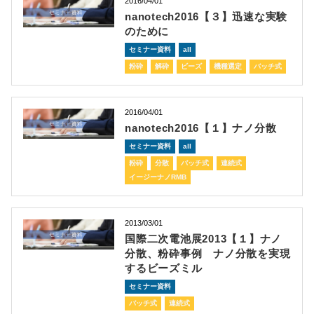
2016/04/01
nanotech2016【３】迅速な実験
のために
セミナー資料
all
粉砕
解砕
ビーズ
機種選定
バッチ式
2016/04/01
nanotech2016【１】ナノ分散
セミナー資料
all
粉砕
分散
バッチ式
連続式
イージーナノRMB
2013/03/01
国際二次電池展2013【１】ナノ
分散、粉砕事例 ナノ分散を実現
するビーズミル
セミナー資料
バッチ式
連続式