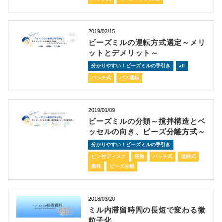
2019/02/15
ビーズミルの運転方式選定～メリ
ットとデメリット～
分かりやすい！ビーズミルの手引き
all
バッチ式
パス運転
2019/01/09
ビーズミルの分類～撹拌構造とベ
ッセルの向き、ビーズ分離方式～
分かりやすい！ビーズミルの手引き
ピン付ディスク
発熱
バッチ式
連続式
磨耗
ビーズ分離
2018/03/20
ミル内滞留時間の長短で変わる微
粒子化