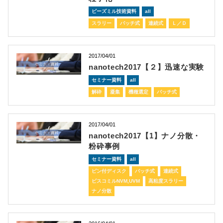
ビーズミル技術資料
all
スラリー
バッチ式
連続式
Ｌ／Ｄ
2017/04/01
nanotech2017【２】迅速な実験
セミナー資料
all
解砕
凝集
機種選定
バッチ式
2017/04/01
nanotech2017【1】ナノ分散・
粉砕事例
セミナー資料
all
ピン付ディスク
バッチ式
連続式
ビスコミルNVM,UVM
高粘度スラリー
ナノ分散