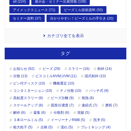
all (224)
展示会・セミナー出展情報 (108)
アイメックスニュース (71)
ビーズミル技術資料 (50)
セミナー資料 (37)
分かりやすい！ビーズミルの手引き (20)
カテゴリ全てを表示
タグ
お知らせ (92)
ビーズ (29)
スラリー (16)
粉砕 (14)
分散 (13)
ビスコミルNVM,UVM (11)
湿式粉砕 (10)
ピン付ディスク (10)
機種選定 (10)
コンタミネーション (10)
ナノ分散 (10)
バッチ式 (9)
高粘度スラリー (9)
ビーズ分離 (9)
発熱 (8)
スケールアップ (8)
固形分濃度 (7)
連続式 (7)
磨耗 (7)
解砕 (6)
凝集 (6)
分散剤 (6)
溶媒 (5)
３本ロールミル (5)
イージーナノRMB (5)
洗浄 (5)
粗大粒子 (5)
点検 (5)
濡れ (5)
プレミキシング (4)