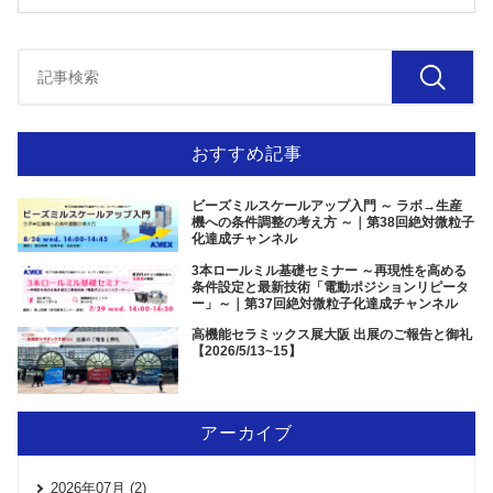
おすすめ記事
ビーズミルスケールアップ入門 ～ ラボ→生産
機への条件調整の考え方 ～｜第38回絶対微粒子
化達成チャンネル
3本ロールミル基礎セミナー ～再現性を高める
条件設定と最新技術「電動ポジションリピータ
ー」～｜第37回絶対微粒子化達成チャンネル
高機能セラミックス展大阪 出展のご報告と御礼
【2026/5/13~15】
アーカイブ
2026年07月 (2)