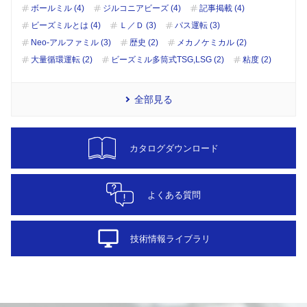
ボールミル (4)
ジルコニアビーズ (4)
記事掲載 (4)
ビーズミルとは (4)
Ｌ／Ｄ (3)
パス運転 (3)
Neo-アルファミル (3)
歴史 (2)
メカノケミカル (2)
大量循環運転 (2)
ビーズミル多筒式TSG,LSG (2)
粘度 (2)
全部見る
カタログダウンロード
よくある質問
desktop_windows
技術情報ライブラリ