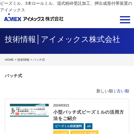
ビーズミル、3本ロールミル、湿式粉砕受託加工、押出成形付帯装置の
アイメックス
技術情報│アイメックス株式会社
HOME
>
技術情報
> バッチ式
バッチ式
新しい順 |
古い順
2024/03/21
小型バッチ式ビーズミルの活用方
法をご紹介
ビーズミル技術資料
all
バッチ式
イージーナノRMB