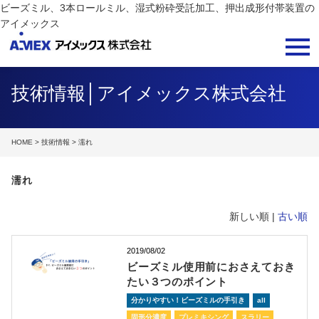
ビーズミル、3本ロールミル、湿式粉砕受託加工、押出成形付帯装置の
アイメックス
技術情報│アイメックス株式会社
HOME
>
技術情報
> 濡れ
濡れ
新しい順 |
古い順
2019/08/02
ビーズミル使用前におさえておき
たい３つのポイント
分かりやすい！ビーズミルの手引き
all
固形分濃度
プレミキシング
スラリー