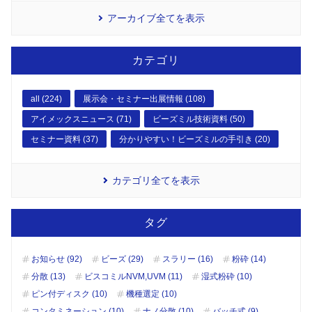
アーカイブ全てを表示
カテゴリ
all (224)
展示会・セミナー出展情報 (108)
アイメックスニュース (71)
ビーズミル技術資料 (50)
セミナー資料 (37)
分かりやすい！ビーズミルの手引き (20)
カテゴリ全てを表示
タグ
お知らせ (92)
ビーズ (29)
スラリー (16)
粉砕 (14)
分散 (13)
ビスコミルNVM,UVM (11)
湿式粉砕 (10)
ピン付ディスク (10)
機種選定 (10)
コンタミネーション (10)
ナノ分散 (10)
バッチ式 (9)