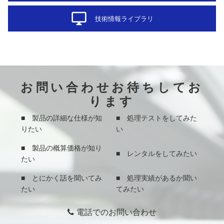
desktop_windows
技術情報ライブラリ
お問い合わせお待ちしてお
ります
■ 製品の詳細な仕様が知
■ 処理テストをしてみた
りたい
い
■ 製品の概算価格が知り
■ レンタルをしてみたい
たい
■ とにかく話を聞いてみ
■ 処理実績があるか聞い
たい
てみたい
電話でのお問い合わせ