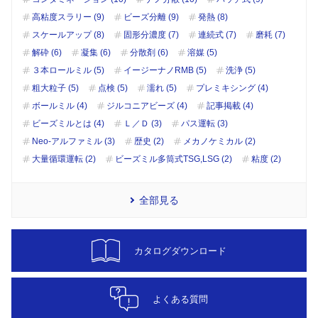
高粘度スラリー (9)
ビーズ分離 (9)
発熱 (8)
スケールアップ (8)
固形分濃度 (7)
連続式 (7)
磨耗 (7)
解砕 (6)
凝集 (6)
分散剤 (6)
溶媒 (5)
３本ロールミル (5)
イージーナノRMB (5)
洗浄 (5)
粗大粒子 (5)
点検 (5)
濡れ (5)
プレミキシング (4)
ボールミル (4)
ジルコニアビーズ (4)
記事掲載 (4)
ビーズミルとは (4)
Ｌ／Ｄ (3)
パス運転 (3)
Neo-アルファミル (3)
歴史 (2)
メカノケミカル (2)
大量循環運転 (2)
ビーズミル多筒式TSG,LSG (2)
粘度 (2)
全部見る
カタログダウンロード
よくある質問