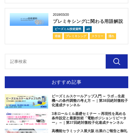
2018/03/20
プレミキシングに関わる用語解説
ビーズミル技術資料
all
溶媒
プレミキシング
スラリー
濡れ
おすすめ記事
ビーズミルスケールアップ入門 ～ ラボ→生産
機への条件調整の考え方 ～｜第38回絶対微粒子
化達成チャンネル
3本ロールミル基礎セミナー ～再現性を高める
条件設定と最新技術「電動ポジションリピータ
ー」～｜第37回絶対微粒子化達成チャンネル
高機能セラミックス展大阪 出展のご報告と御礼