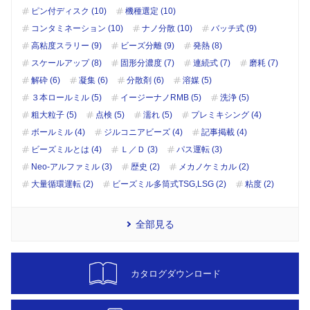
ピン付ディスク (10)
機種選定 (10)
コンタミネーション (10)
ナノ分散 (10)
バッチ式 (9)
高粘度スラリー (9)
ビーズ分離 (9)
発熱 (8)
スケールアップ (8)
固形分濃度 (7)
連続式 (7)
磨耗 (7)
解砕 (6)
凝集 (6)
分散剤 (6)
溶媒 (5)
３本ロールミル (5)
イージーナノRMB (5)
洗浄 (5)
粗大粒子 (5)
点検 (5)
濡れ (5)
プレミキシング (4)
ボールミル (4)
ジルコニアビーズ (4)
記事掲載 (4)
ビーズミルとは (4)
Ｌ／Ｄ (3)
パス運転 (3)
Neo-アルファミル (3)
歴史 (2)
メカノケミカル (2)
大量循環運転 (2)
ビーズミル多筒式TSG,LSG (2)
粘度 (2)
全部見る
カタログダウンロード