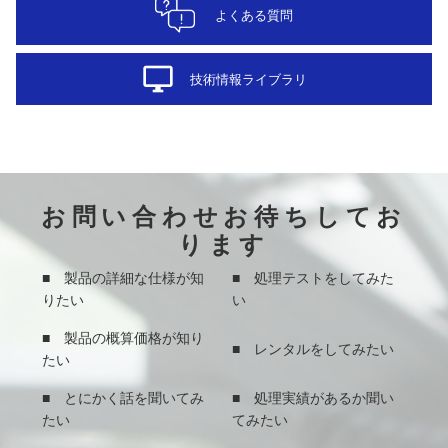
よくある質問
desktop_windows
技術情報ライブラリ
お問い合わせお待ちしてお
ります
■ 製品の詳細な仕様が知
■ 処理テストをしてみた
りたい
い
■ 製品の概算価格が知り
■ レンタルをしてみたい
たい
■ とにかく話を聞いてみ
■ 処理実績があるか聞い
たい
てみたい