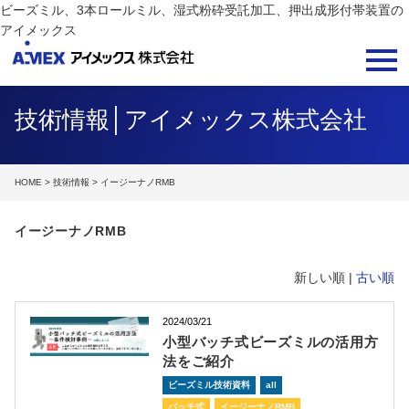
ビーズミル、3本ロールミル、湿式粉砕受託加工、押出成形付帯装置の
アイメックス
技術情報│アイメックス株式会社
HOME
>
技術情報
> イージーナノRMB
イージーナノRMB
新しい順 |
古い順
2024/03/21
小型バッチ式ビーズミルの活用方
法をご紹介
ビーズミル技術資料
all
バッチ式
イージーナノRMB