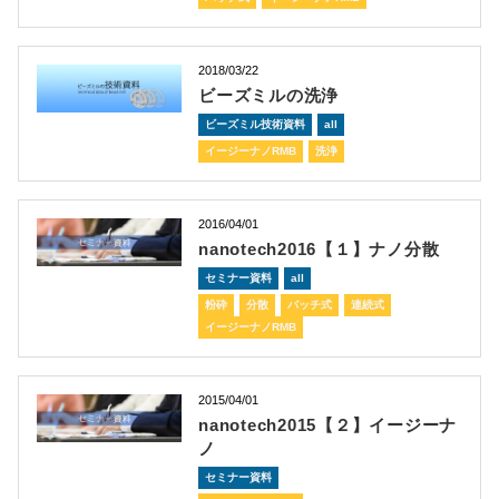
2018/03/22
ビーズミルの洗浄
ビーズミル技術資料
all
イージーナノRMB
洗浄
2016/04/01
nanotech2016【１】ナノ分散
セミナー資料
all
粉砕
分散
バッチ式
連続式
イージーナノRMB
2015/04/01
nanotech2015【２】イージーナ
ノ
セミナー資料