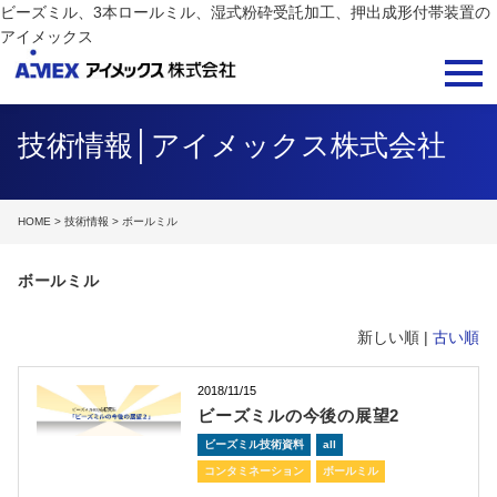
ビーズミル、3本ロールミル、湿式粉砕受託加工、押出成形付帯装置の
アイメックス
技術情報│アイメックス株式会社
HOME
>
技術情報
> ボールミル
ボールミル
新しい順 |
古い順
2018/11/15
ビーズミルの今後の展望2
ビーズミル技術資料
all
コンタミネーション
ボールミル