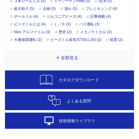
３本ロールミル (5)
イージーナノRMB (5)
洗浄 (5)
粗大粒子 (5)
点検 (5)
濡れ (5)
プレミキシング (4)
ボールミル (4)
ジルコニアビーズ (4)
記事掲載 (4)
ビーズミルとは (4)
Ｌ／Ｄ (3)
パス運転 (3)
Neo-アルファミル (3)
歴史 (2)
メカノケミカル (2)
大量循環運転 (2)
ビーズミル多筒式TSG,LSG (2)
粘度 (2)
全部見る
カタログダウンロード
よくある質問
desktop_windows
技術情報ライブラリ