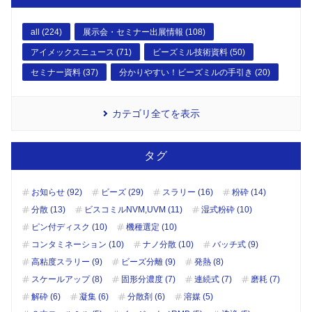
all (224)
展示会・セミナー出展情報 (108)
アイメックスニュース (71)
ビーズミル技術資料 (50)
セミナー資料 (37)
分かりやすい！ビーズミルの手引き (20)
カテゴリ全てを表示
タグ
お知らせ (92)
ビーズ (29)
スラリー (16)
粉砕 (14)
分散 (13)
ビスコミルNVM,UVM (11)
湿式粉砕 (10)
ピン付ディスク (10)
機種選定 (10)
コンタミネーション (10)
ナノ分散 (10)
バッチ式 (9)
高粘度スラリー (9)
ビーズ分離 (9)
発熱 (8)
スケールアップ (8)
固形分濃度 (7)
連続式 (7)
磨耗 (7)
解砕 (6)
凝集 (6)
分散剤 (6)
溶媒 (5)