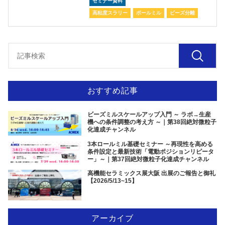
セミナー資料
高粘度スラリー
ボールミル
ビーズ分離
おすすめ記事
ビーズミルスケールアップ入門 ～ ラボ→生産
機への条件調整の考え方 ～｜第38回絶対微粒子
化達成チャンネル
3本ロールミル基礎セミナー ～再現性を高める
条件設定と最新技術「電動ポジションリピータ
ー」～｜第37回絶対微粒子化達成チャンネル
高機能セラミックス展大阪 出展のご報告と御礼
【2026/5/13~15】
アーカイブ