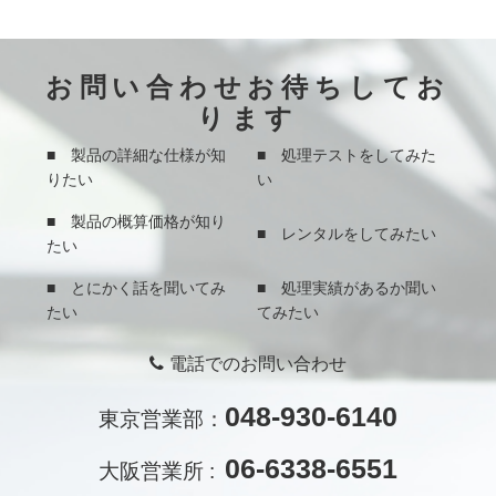
お問い合わせお待ちしてお
ります
■ 製品の詳細な仕様が知
■ 処理テストをしてみた
りたい
い
■ 製品の概算価格が知り
■ レンタルをしてみたい
たい
■ とにかく話を聞いてみ
■ 処理実績があるか聞い
たい
てみたい
電話でのお問い合わせ
048-930-6140
東京営業部：
06-6338-6551
大阪営業所 :