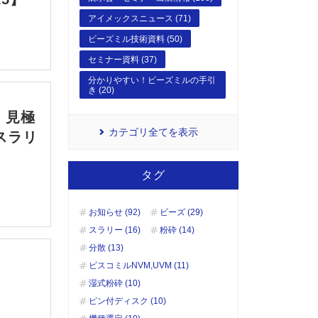
アイメックスニュース (71)
ビーズミル技術資料 (50)
セミナー資料 (37)
分かりやすい！ビーズミルの手引
き (20)
、見極
カテゴリ全てを表示
スラリ
タグ
お知らせ (92)
ビーズ (29)
スラリー (16)
粉砕 (14)
分散 (13)
ビスコミルNVM,UVM (11)
湿式粉砕 (10)
ピン付ディスク (10)