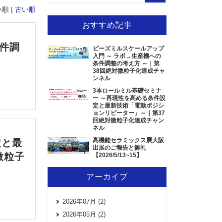
順 |
古い順
おすすめ記事
件調
ビーズミルスケールアップ
入門 ～ ラボ→生産機への
条件調整の考え方 ～｜第
38回絶対微粒子化達成チャ
ンネル
3本ロールミル基礎セミナ
ー ～再現性を高める条件設
定と最新技術「電動ポジシ
ョンリピーター」～｜第37
回絶対微粒子化達成チャン
ネル
高機能セラミックス展大阪
定と最
出展のご報告と御礼
微粒子
【2026/5/13~15】
アーカイブ
2026年07月 (2)
2026年05月 (2)