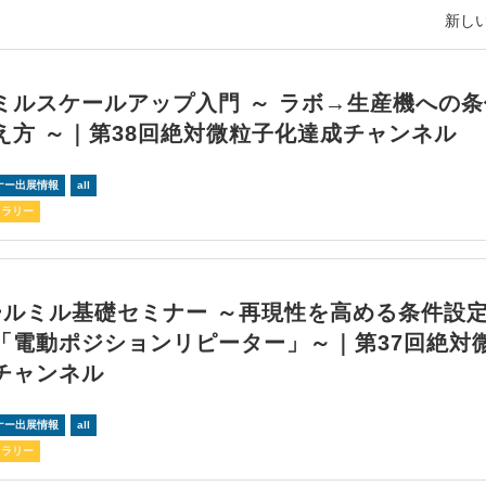
新しい
ミルスケールアップ入門 ～ ラボ→生産機への条
え方 ～｜第38回絶対微粒子化達成チャンネル
ナー出展情報
all
スラリー
ールミル基礎セミナー ～再現性を高める条件設
「電動ポジションリピーター」～｜第37回絶対
チャンネル
ナー出展情報
all
スラリー