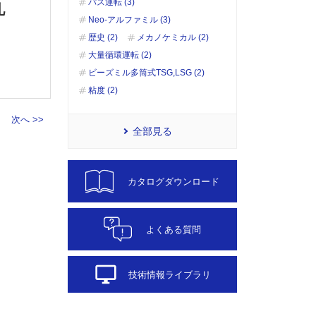
パス運転 (3)
礼
Neo-アルファミル (3)
歴史 (2)
メカノケミカル (2)
大量循環運転 (2)
ビーズミル多筒式TSG,LSG (2)
粘度 (2)
次へ >>
全部見る
カタログダウンロード
よくある質問
desktop_windows
技術情報ライブラリ