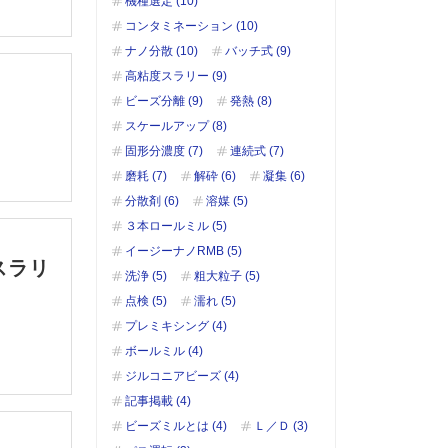
機種選定 (10)
コンタミネーション (10)
ナノ分散 (10)
バッチ式 (9)
高粘度スラリー (9)
ビーズ分離 (9)
発熱 (8)
スケールアップ (8)
固形分濃度 (7)
連続式 (7)
磨耗 (7)
解砕 (6)
凝集 (6)
分散剤 (6)
溶媒 (5)
３本ロールミル (5)
イージーナノRMB (5)
スラリ
洗浄 (5)
粗大粒子 (5)
点検 (5)
濡れ (5)
プレミキシング (4)
ボールミル (4)
ジルコニアビーズ (4)
記事掲載 (4)
ビーズミルとは (4)
Ｌ／Ｄ (3)