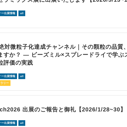
ナー出展情報
all
回絶対微粒子化達成チャンネル｜その顆粒の品質
ますか？ ― ビーズミル×スプレードライで学ぶ
粒評価の実践
ナー出展情報
all
スラリー
ech2026 出展のご報告と御礼【2026/1/28~30】
ナー出展情報
all