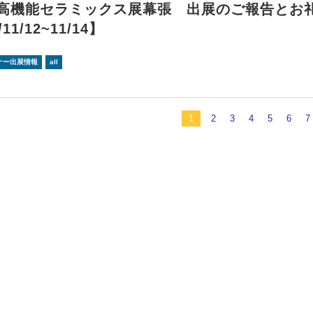
回高機能セラミックス展幕張 出展のご報告とお
/11/12~11/14】
ナー出展情報
all
1
2
3
4
5
6
7