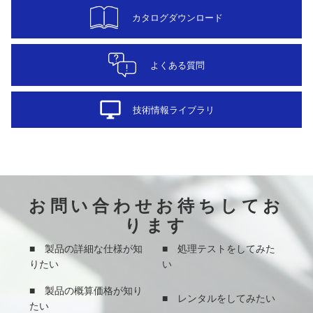
カタログダウンロード
よくある質問
desktop_windows
技術情報ライブラリ
お問い合わせお待ちしてお
ります
■ 製品の詳細な仕様が知
■ 処理テストをしてみた
りたい
い
■ 製品の概算価格が知り
■ レンタルをしてみたい
たい