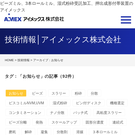
ビーズミル、3本ロールミル、湿式粉砕受託加工、押出成形付帯装置の
アイメックス
技術情報│アイメックス株式会社
HOME
>
技術情報
> アーカイブ：お知らせ
タグ：「お知らせ」の記事（92件）
お知らせ
ビーズ
スラリー
粉砕
分散
ビスコミルNVM,UVM
湿式粉砕
ピン付ディスク
機種選定
コンタミネーション
ナノ分散
バッチ式
高粘度スラリー
ビーズ分離
発熱
スケールアップ
固形分濃度
連続式
磨耗
解砕
凝集
分散剤
溶媒
３本ロールミル