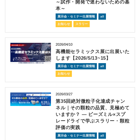
～試作・開発で迷わないための基
本～
展示会・セミナー出展情報
all
お知らせ
スラリー
2026/04/10
高機能セラミックス展に出展いた
します【2026/5/13~15】
展示会・セミナー出展情報
all
お知らせ
2026/03/27
第35回絶対微粒子化達成チャン
ネル｜その顆粒の品質、見極めて
いますか？ ― ビーズミル×スプ
レードライで学ぶスラリー・顆粒
評価の実践
展示会・セミナー出展情報
all