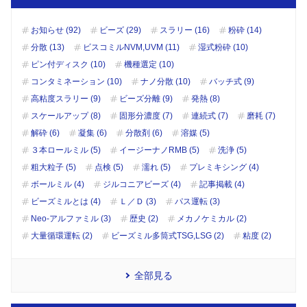
お知らせ (92)
ビーズ (29)
スラリー (16)
粉砕 (14)
分散 (13)
ビスコミルNVM,UVM (11)
湿式粉砕 (10)
ピン付ディスク (10)
機種選定 (10)
コンタミネーション (10)
ナノ分散 (10)
バッチ式 (9)
高粘度スラリー (9)
ビーズ分離 (9)
発熱 (8)
スケールアップ (8)
固形分濃度 (7)
連続式 (7)
磨耗 (7)
解砕 (6)
凝集 (6)
分散剤 (6)
溶媒 (5)
３本ロールミル (5)
イージーナノRMB (5)
洗浄 (5)
粗大粒子 (5)
点検 (5)
濡れ (5)
プレミキシング (4)
ボールミル (4)
ジルコニアビーズ (4)
記事掲載 (4)
ビーズミルとは (4)
Ｌ／Ｄ (3)
パス運転 (3)
Neo-アルファミル (3)
歴史 (2)
メカノケミカル (2)
大量循環運転 (2)
ビーズミル多筒式TSG,LSG (2)
粘度 (2)
全部見る