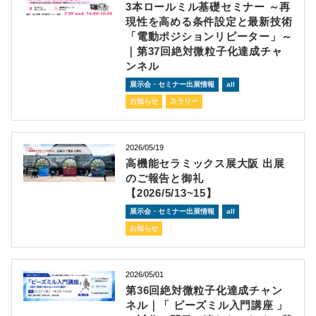
3本ロールミル基礎セミナー ～再
現性を高める条件設定と最新技術
「電動ポジションリピーター」～
｜第37回絶対微粒子化達成チャ
ンネル
展示会・セミナー出展情報
all
お知らせ
スラリー
2026/05/19
高機能セラミックス展大阪 出展
のご報告と御礼
【2026/5/13~15】
展示会・セミナー出展情報
all
お知らせ
2026/05/01
第36回絶対微粒子化達成チャン
ネル｜「 ビーズミル入門講座 」