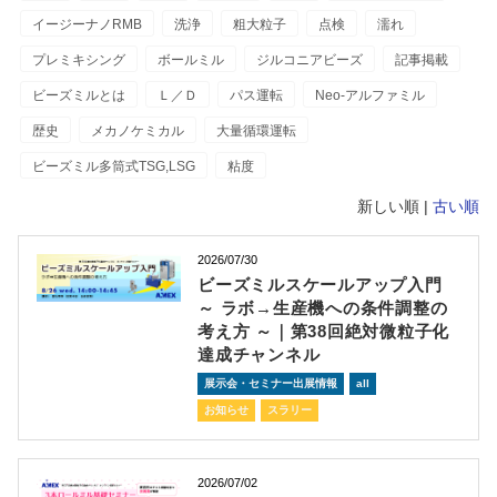
イージーナノRMB
洗浄
粗大粒子
点検
濡れ
プレミキシング
ボールミル
ジルコニアビーズ
記事掲載
ビーズミルとは
Ｌ／Ｄ
パス運転
Neo-アルファミル
歴史
メカノケミカル
大量循環運転
ビーズミル多筒式TSG,LSG
粘度
新しい順 |
古い順
2026/07/30
ビーズミルスケールアップ入門
～ ラボ→生産機への条件調整の
考え方 ～｜第38回絶対微粒子化
達成チャンネル
展示会・セミナー出展情報
all
お知らせ
スラリー
2026/07/02