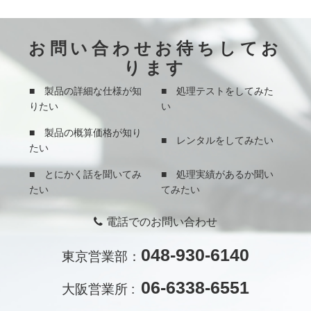
お問い合わせお待ちしてお
ります
■ 製品の詳細な仕様が知
■ 処理テストをしてみた
りたい
い
■ 製品の概算価格が知り
■ レンタルをしてみたい
たい
■ とにかく話を聞いてみ
■ 処理実績があるか聞い
たい
てみたい
電話でのお問い合わせ
048-930-6140
東京営業部：
06-6338-6551
大阪営業所 :