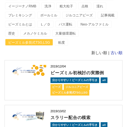
イージーナノRMB
洗浄
粗大粒子
点検
濡れ
プレミキシング
ボールミル
ジルコニアビーズ
記事掲載
ビーズミルとは
Ｌ／Ｄ
パス運転
Neo-アルファミル
歴史
メカノケミカル
大量循環運転
ビーズミル多筒式TSG,LSG
粘度
新しい順 |
古い順
2019/12/04
ビーズミル初検討の実際例
分かりやすい！ビーズミルの手引き
all
ビーズ
ジルコニアビーズ
ビーズミル多筒式TSG,LSG
2019/10/02
スラリー配合の模索
分かりやすい！ビーズミルの手引き
all