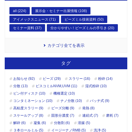
all (224)
展示会・セミナー出展情報 (108)
アイメックスニュース (71)
ビーズミル技術資料 (50)
セミナー資料 (37)
分かりやすい！ビーズミルの手引き (20)
カテゴリ全てを表示
タグ
お知らせ (92)
ビーズ (29)
スラリー (16)
粉砕 (14)
分散 (13)
ビスコミルNVM,UVM (11)
湿式粉砕 (10)
ピン付ディスク (10)
機種選定 (10)
コンタミネーション (10)
ナノ分散 (10)
バッチ式 (9)
高粘度スラリー (9)
ビーズ分離 (9)
発熱 (8)
スケールアップ (8)
固形分濃度 (7)
連続式 (7)
磨耗 (7)
解砕 (6)
凝集 (6)
分散剤 (6)
溶媒 (5)
３本ロールミル (5)
イージーナノRMB (5)
洗浄 (5)