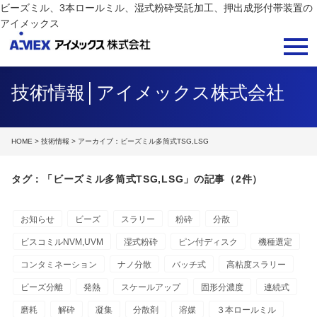
ビーズミル、3本ロールミル、湿式粉砕受託加工、押出成形付帯装置の
アイメックス
技術情報│アイメックス株式会社
HOME
>
技術情報
> アーカイブ：ビーズミル多筒式TSG,LSG
タグ：「ビーズミル多筒式TSG,LSG」の記事（2件）
お知らせ
ビーズ
スラリー
粉砕
分散
ビスコミルNVM,UVM
湿式粉砕
ピン付ディスク
機種選定
コンタミネーション
ナノ分散
バッチ式
高粘度スラリー
ビーズ分離
発熱
スケールアップ
固形分濃度
連続式
磨耗
解砕
凝集
分散剤
溶媒
３本ロールミル