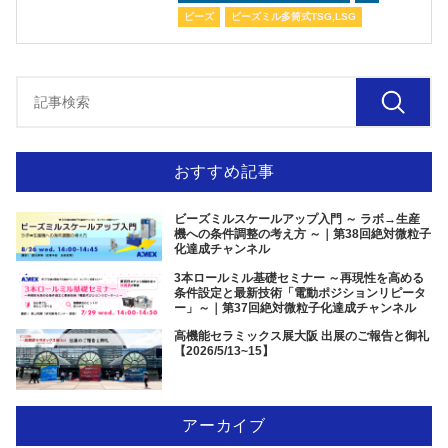
ビーズ
ビーズミル多筒式TSG,LSG
おすすめ記事
ビーズミルスケールアップ入門 ～ ラボ→生産
機への条件調整の考え方 ～｜第38回絶対微粒子
化達成チャンネル
3本ロールミル基礎セミナー ～再現性を高める
条件設定と最新技術「電動ポジションリピータ
ー」～｜第37回絶対微粒子化達成チャンネル
高機能セラミックス展大阪 出展のご報告と御礼
【2026/5/13~15】
アーカイブ