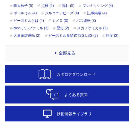
粗大粒子 (5)
点検 (5)
濡れ (5)
プレミキシング (4)
ボールミル (4)
ジルコニアビーズ (4)
記事掲載 (4)
ビーズミルとは (4)
Ｌ／Ｄ (3)
パス運転 (3)
Neo-アルファミル (3)
歴史 (2)
メカノケミカル (2)
大量循環運転 (2)
ビーズミル多筒式TSG,LSG (2)
粘度 (2)
全部見る
カタログダウンロード
よくある質問
desktop_windows
技術情報ライブラリ