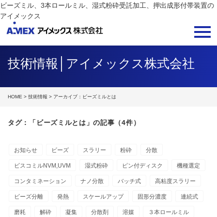
ビーズミル、3本ロールミル、湿式粉砕受託加工、押出成形付帯装置の
アイメックス
技術情報│アイメックス株式会社
HOME
>
技術情報
> アーカイブ：ビーズミルとは
タグ：「ビーズミルとは」の記事（4件）
お知らせ
ビーズ
スラリー
粉砕
分散
ビスコミルNVM,UVM
湿式粉砕
ピン付ディスク
機種選定
コンタミネーション
ナノ分散
バッチ式
高粘度スラリー
ビーズ分離
発熱
スケールアップ
固形分濃度
連続式
磨耗
解砕
凝集
分散剤
溶媒
３本ロールミル