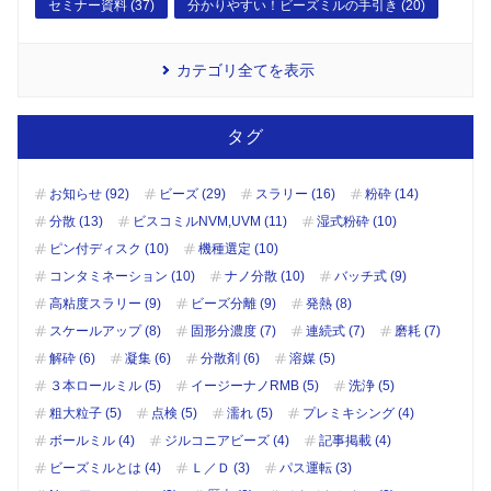
セミナー資料 (37)
分かりやすい！ビーズミルの手引き (20)
カテゴリ全てを表示
タグ
お知らせ (92)
ビーズ (29)
スラリー (16)
粉砕 (14)
分散 (13)
ビスコミルNVM,UVM (11)
湿式粉砕 (10)
ピン付ディスク (10)
機種選定 (10)
コンタミネーション (10)
ナノ分散 (10)
バッチ式 (9)
高粘度スラリー (9)
ビーズ分離 (9)
発熱 (8)
スケールアップ (8)
固形分濃度 (7)
連続式 (7)
磨耗 (7)
解砕 (6)
凝集 (6)
分散剤 (6)
溶媒 (5)
３本ロールミル (5)
イージーナノRMB (5)
洗浄 (5)
粗大粒子 (5)
点検 (5)
濡れ (5)
プレミキシング (4)
ボールミル (4)
ジルコニアビーズ (4)
記事掲載 (4)
ビーズミルとは (4)
Ｌ／Ｄ (3)
パス運転 (3)