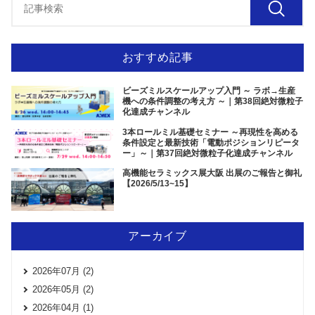
おすすめ記事
ビーズミルスケールアップ入門 ～ ラボ→生産
機への条件調整の考え方 ～｜第38回絶対微粒子
化達成チャンネル
3本ロールミル基礎セミナー ～再現性を高める
条件設定と最新技術「電動ポジションリピータ
ー」～｜第37回絶対微粒子化達成チャンネル
高機能セラミックス展大阪 出展のご報告と御礼
【2026/5/13~15】
アーカイブ
2026年07月 (2)
2026年05月 (2)
2026年04月 (1)