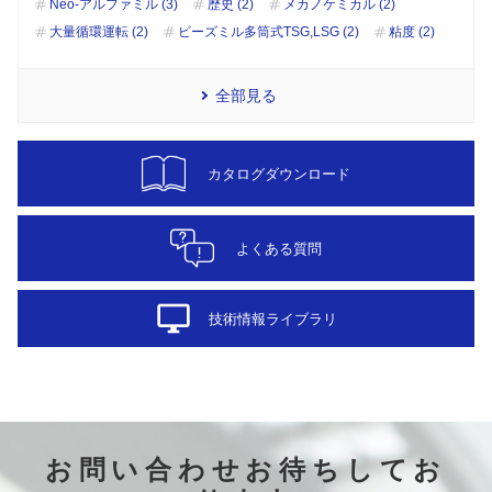
Neo-アルファミル (3)
歴史 (2)
メカノケミカル (2)
大量循環運転 (2)
ビーズミル多筒式TSG,LSG (2)
粘度 (2)
全部見る
カタログダウンロード
よくある質問
desktop_windows
技術情報ライブラリ
お問い合わせお待ちしてお