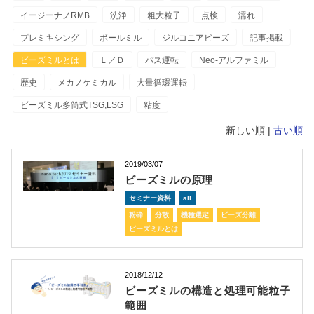
イージーナノRMB
洗浄
粗大粒子
点検
濡れ
プレミキシング
ボールミル
ジルコニアビーズ
記事掲載
ビーズミルとは
Ｌ／Ｄ
パス運転
Neo-アルファミル
歴史
メカノケミカル
大量循環運転
ビーズミル多筒式TSG,LSG
粘度
新しい順 |
古い順
2019/03/07
ビーズミルの原理
セミナー資料
all
粉砕
分散
機種選定
ビーズ分離
ビーズミルとは
2018/12/12
ビーズミルの構造と処理可能粒子
範囲