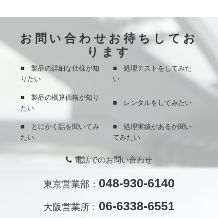
お問い合わせお待ちしてお
ります
■ 製品の詳細な仕様が知
■ 処理テストをしてみた
りたい
い
■ 製品の概算価格が知り
■ レンタルをしてみたい
たい
■ とにかく話を聞いてみ
■ 処理実績があるか聞い
たい
てみたい
電話でのお問い合わせ
048-930-6140
東京営業部：
06-6338-6551
大阪営業所 :