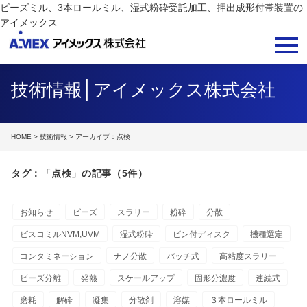
ビーズミル、3本ロールミル、湿式粉砕受託加工、押出成形付帯装置の
アイメックス
技術情報│アイメックス株式会社
HOME
>
技術情報
> アーカイブ：点検
タグ：「点検」の記事（5件）
お知らせ
ビーズ
スラリー
粉砕
分散
ビスコミルNVM,UVM
湿式粉砕
ピン付ディスク
機種選定
コンタミネーション
ナノ分散
バッチ式
高粘度スラリー
ビーズ分離
発熱
スケールアップ
固形分濃度
連続式
磨耗
解砕
凝集
分散剤
溶媒
３本ロールミル