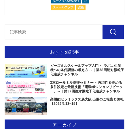
ビーズミル技術資料
all
スケールアップ
点検
おすすめ記事
ビーズミルスケールアップ入門 ～ ラボ→生産
機への条件調整の考え方 ～｜第38回絶対微粒子
化達成チャンネル
3本ロールミル基礎セミナー ～再現性を高める
条件設定と最新技術「電動ポジションリピータ
ー」～｜第37回絶対微粒子化達成チャンネル
高機能セラミックス展大阪 出展のご報告と御礼
【2026/5/13~15】
アーカイブ