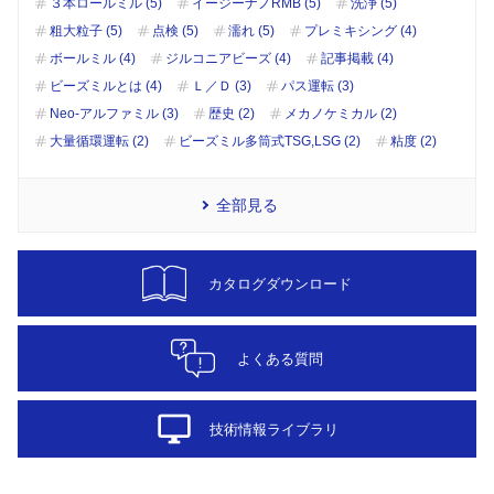
３本ロールミル (5)
イージーナノRMB (5)
洗浄 (5)
粗大粒子 (5)
点検 (5)
濡れ (5)
プレミキシング (4)
ボールミル (4)
ジルコニアビーズ (4)
記事掲載 (4)
ビーズミルとは (4)
Ｌ／Ｄ (3)
パス運転 (3)
Neo-アルファミル (3)
歴史 (2)
メカノケミカル (2)
大量循環運転 (2)
ビーズミル多筒式TSG,LSG (2)
粘度 (2)
全部見る
カタログダウンロード
よくある質問
desktop_windows
技術情報ライブラリ