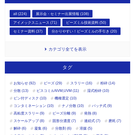
all (224)
展示会・セミナー出展情報 (108)
アイメックスニュース (71)
ビーズミル技術資料 (50)
セミナー資料 (37)
分かりやすい！ビーズミルの手引き (20)
カテゴリ全てを表示
タグ
お知らせ (92)
ビーズ (29)
スラリー (16)
粉砕 (14)
分散 (13)
ビスコミルNVM,UVM (11)
湿式粉砕 (10)
ピン付ディスク (10)
機種選定 (10)
コンタミネーション (10)
ナノ分散 (10)
バッチ式 (9)
高粘度スラリー (9)
ビーズ分離 (9)
発熱 (8)
スケールアップ (8)
固形分濃度 (7)
連続式 (7)
磨耗 (7)
解砕 (6)
凝集 (6)
分散剤 (6)
溶媒 (5)