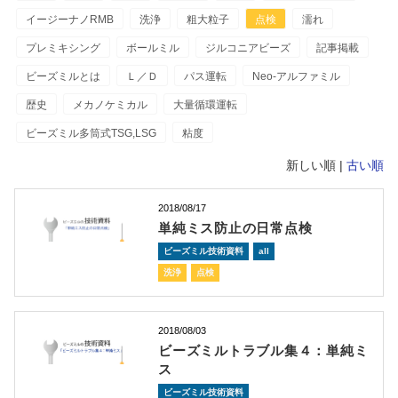
イージーナノRMB
洗浄
粗大粒子
点検
濡れ
プレミキシング
ボールミル
ジルコニアビーズ
記事掲載
ビーズミルとは
Ｌ／Ｄ
パス運転
Neo-アルファミル
歴史
メカノケミカル
大量循環運転
ビーズミル多筒式TSG,LSG
粘度
新しい順 |
古い順
2018/08/17
単純ミス防止の日常点検
ビーズミル技術資料
all
洗浄
点検
2018/08/03
ビーズミルトラブル集４：単純ミ
ス
ビーズミル技術資料