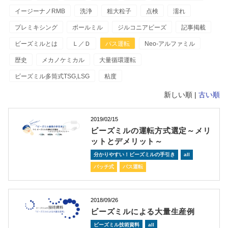
イージーナノRMB
洗浄
粗大粒子
点検
濡れ
プレミキシング
ボールミル
ジルコニアビーズ
記事掲載
ビーズミルとは
Ｌ／Ｄ
パス運転
Neo-アルファミル
歴史
メカノケミカル
大量循環運転
ビーズミル多筒式TSG,LSG
粘度
新しい順 |
古い順
2019/02/15
ビーズミルの運転方式選定～メリ
ットとデメリット～
分かりやすい！ビーズミルの手引き
all
バッチ式
パス運転
2018/09/26
ビーズミルによる大量生産例
ビーズミル技術資料
all