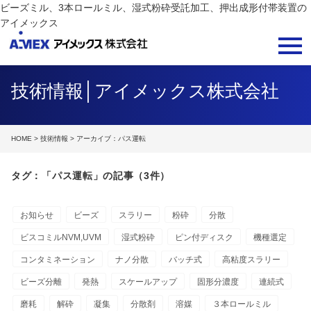
ビーズミル、3本ロールミル、湿式粉砕受託加工、押出成形付帯装置の
アイメックス
技術情報│アイメックス株式会社
HOME
>
技術情報
> アーカイブ：パス運転
タグ：「パス運転」の記事（3件）
お知らせ
ビーズ
スラリー
粉砕
分散
ビスコミルNVM,UVM
湿式粉砕
ピン付ディスク
機種選定
コンタミネーション
ナノ分散
バッチ式
高粘度スラリー
ビーズ分離
発熱
スケールアップ
固形分濃度
連続式
磨耗
解砕
凝集
分散剤
溶媒
３本ロールミル