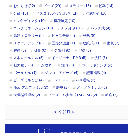
お知らせ (92)
ビーズ (29)
スラリー (16)
粉砕 (14)
分散 (13)
ビスコミルNVM,UVM (11)
湿式粉砕 (10)
ピン付ディスク (10)
機種選定 (10)
コンタミネーション (10)
ナノ分散 (10)
バッチ式 (9)
高粘度スラリー (9)
ビーズ分離 (9)
発熱 (8)
スケールアップ (8)
固形分濃度 (7)
連続式 (7)
磨耗 (7)
解砕 (6)
凝集 (6)
分散剤 (6)
溶媒 (5)
３本ロールミル (5)
イージーナノRMB (5)
洗浄 (5)
粗大粒子 (5)
点検 (5)
濡れ (5)
プレミキシング (4)
ボールミル (4)
ジルコニアビーズ (4)
記事掲載 (4)
ビーズミルとは (4)
Ｌ／Ｄ (3)
パス運転 (3)
Neo-アルファミル (3)
歴史 (2)
メカノケミカル (2)
大量循環運転 (2)
ビーズミル多筒式TSG,LSG (2)
粘度 (2)
全部見る