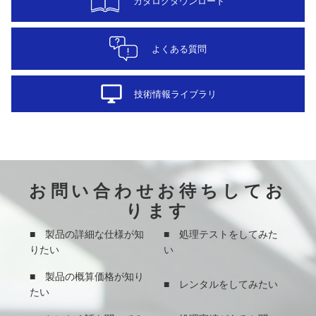
カタログダウンロード
よくある質問
desktop_windows
技術情報ライブラリ
お問い合わせお待ちしてお
ります
■ 製品の詳細な仕様が知
■ 処理テストをしてみた
りたい
い
■ 製品の概算価格が知り
■ レンタルをしてみたい
たい