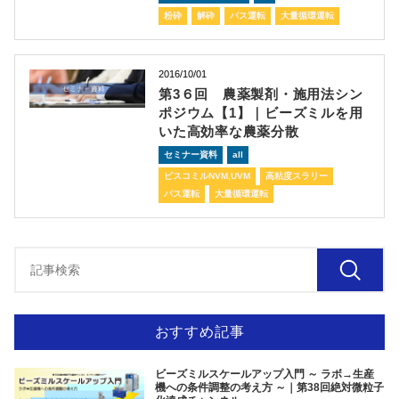
粉砕
解砕
パス運転
大量循環運転
2016/10/01
第3６回 農薬製剤・施用法シン
ポジウム【1】｜ビーズミルを用
いた高効率な農薬分散
セミナー資料
all
ビスコミルNVM,UVM
高粘度スラリー
パス運転
大量循環運転
おすすめ記事
ビーズミルスケールアップ入門 ～ ラボ→生産
機への条件調整の考え方 ～｜第38回絶対微粒子