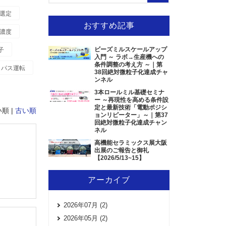
選定
おすすめ記事
濃度
ビーズミルスケールアップ
子
入門 ～ ラボ→生産機への
条件調整の考え方 ～｜第
パス運転
38回絶対微粒子化達成チャ
ンネル
3本ロールミル基礎セミナ
ー ～再現性を高める条件設
定と最新技術「電動ポジシ
順 |
古い順
ョンリピーター」～｜第37
回絶対微粒子化達成チャン
ネル
高機能セラミックス展大阪
出展のご報告と御礼
【2026/5/13~15】
アーカイブ
2026年07月 (2)
2026年05月 (2)