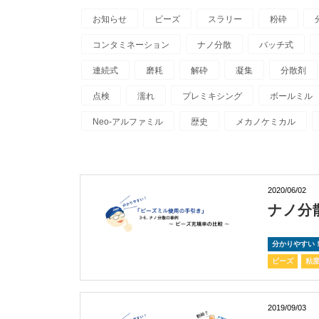
お知らせ
ビーズ
スラリー
粉砕
コンタミネーション
ナノ分散
バッチ式
連続式
磨耗
解砕
凝集
分散剤
点検
濡れ
プレミキシング
ボールミル
Neo-アルファミル
歴史
メカノケミカル
2020/06/02
ナノ分
分かりやすい
ビーズ
粘
2019/09/03