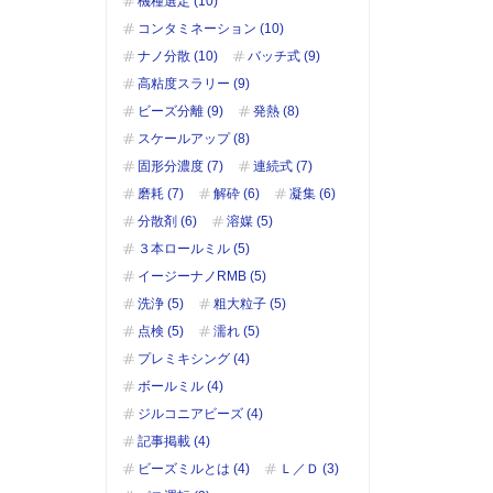
機種選定 (10)
コンタミネーション (10)
ナノ分散 (10)
バッチ式 (9)
高粘度スラリー (9)
ビーズ分離 (9)
発熱 (8)
スケールアップ (8)
固形分濃度 (7)
連続式 (7)
磨耗 (7)
解砕 (6)
凝集 (6)
分散剤 (6)
溶媒 (5)
３本ロールミル (5)
イージーナノRMB (5)
洗浄 (5)
粗大粒子 (5)
点検 (5)
濡れ (5)
プレミキシング (4)
ボールミル (4)
ジルコニアビーズ (4)
記事掲載 (4)
ビーズミルとは (4)
Ｌ／Ｄ (3)