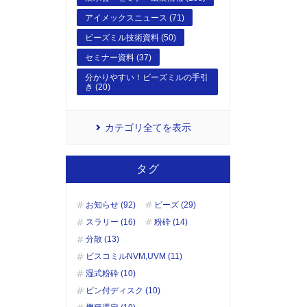
アイメックスニュース (71)
ビーズミル技術資料 (50)
セミナー資料 (37)
分かりやすい！ビーズミルの手引
き (20)
カテゴリ全てを表示
タグ
お知らせ (92)
ビーズ (29)
スラリー (16)
粉砕 (14)
分散 (13)
ビスコミルNVM,UVM (11)
湿式粉砕 (10)
ピン付ディスク (10)