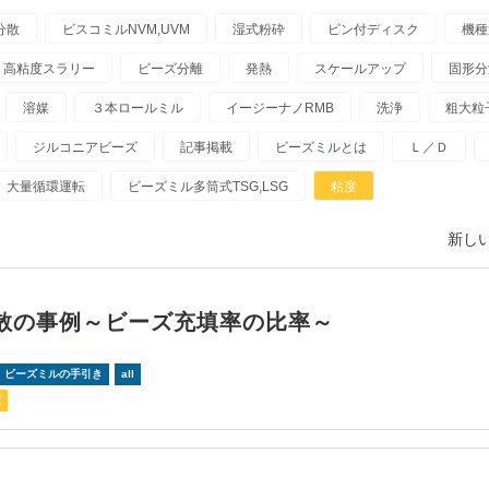
分散
ビスコミルNVM,UVM
湿式粉砕
ピン付ディスク
機種
高粘度スラリー
ビーズ分離
発熱
スケールアップ
固形分
溶媒
３本ロールミル
イージーナノRMB
洗浄
粗大粒
ジルコニアビーズ
記事掲載
ビーズミルとは
Ｌ／Ｄ
大量循環運転
ビーズミル多筒式TSG,LSG
粘度
新しい
散の事例～ビーズ充填率の比率～
！ビーズミルの手引き
all
度