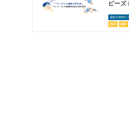
ビーズ
分かりやすい
粉砕
解砕