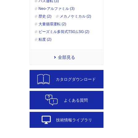
パス運転 (3)
Neo-アルファミル (3)
歴史 (2)
メカノケミカル (2)
大量循環運転 (2)
ビーズミル多筒式TSG,LSG (2)
粘度 (2)
全部見る
カタログダウンロード
よくある質問
desktop_windows
技術情報ライブラリ