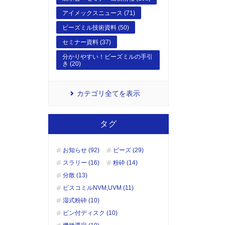
アイメックスニュース (71)
ビーズミル技術資料 (50)
セミナー資料 (37)
分かりやすい！ビーズミルの手引
き (20)
カテゴリ全てを表示
タグ
お知らせ (92)
ビーズ (29)
スラリー (16)
粉砕 (14)
分散 (13)
ビスコミルNVM,UVM (11)
湿式粉砕 (10)
ピン付ディスク (10)