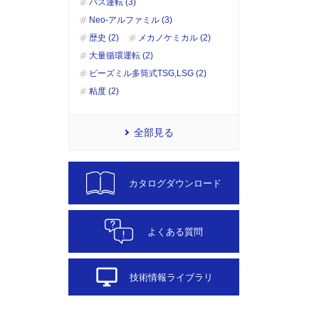
パス運転 (3)
Neo-アルファミル (3)
歴史 (2)
メカノケミカル (2)
大量循環運転 (2)
ビーズミル多筒式TSG,LSG (2)
粘度 (2)
全部見る
カタログダウンロード
よくある質問
desktop_windows
技術情報ライブラリ