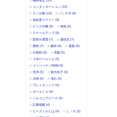
機種選定 (10)
コンタミネーション (10)
ナノ分散 (10)
バッチ式 (9)
高粘度スラリー (9)
ビーズ分離 (9)
発熱 (8)
スケールアップ (8)
固形分濃度 (7)
連続式 (7)
磨耗 (7)
解砕 (6)
凝集 (6)
分散剤 (6)
溶媒 (5)
３本ロールミル (5)
イージーナノRMB (5)
洗浄 (5)
粗大粒子 (5)
点検 (5)
濡れ (5)
プレミキシング (4)
ボールミル (4)
ジルコニアビーズ (4)
記事掲載 (4)
ビーズミルとは (4)
Ｌ／Ｄ (3)