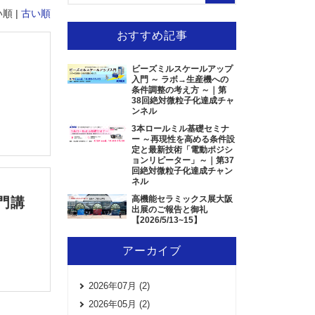
順 |
古い順
おすすめ記事
ビーズミルスケールアップ
入門 ～ ラボ→生産機への
条件調整の考え方 ～｜第
38回絶対微粒子化達成チャ
ンネル
3本ロールミル基礎セミナ
ー ～再現性を高める条件設
定と最新技術「電動ポジシ
ョンリピーター」～｜第37
回絶対微粒子化達成チャン
ネル
高機能セラミックス展大阪
門講
出展のご報告と御礼
【2026/5/13~15】
アーカイブ
2026年07月 (2)
2026年05月 (2)