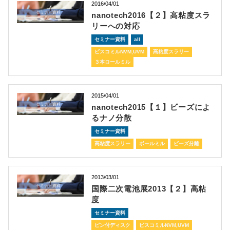
2016/04/01
nanotech2016【２】高粘度スラ
リーへの対応
セミナー資料
all
ビスコミルNVM,UVM
高粘度スラリー
３本ロールミル
2015/04/01
nanotech2015【１】ビーズによ
るナノ分散
セミナー資料
高粘度スラリー
ボールミル
ビーズ分離
2013/03/01
国際二次電池展2013【２】高粘
度
セミナー資料
ピン付ディスク
ビスコミルNVM,UVM