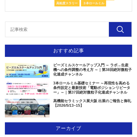
高粘度スラリー
３本ロールミル
おすすめ記事
ビーズミルスケールアップ入門 ～ ラボ→生産
機への条件調整の考え方 ～｜第38回絶対微粒子
化達成チャンネル
3本ロールミル基礎セミナー ～再現性を高める
条件設定と最新技術「電動ポジションリピータ
ー」～｜第37回絶対微粒子化達成チャンネル
高機能セラミックス展大阪 出展のご報告と御礼
【2026/5/13~15】
アーカイブ