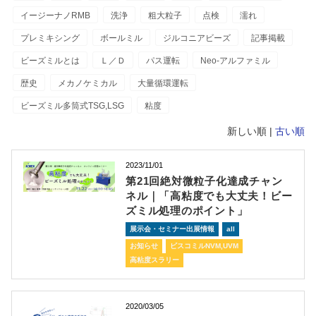
イージーナノRMB
洗浄
粗大粒子
点検
濡れ
プレミキシング
ボールミル
ジルコニアビーズ
記事掲載
ビーズミルとは
Ｌ／Ｄ
パス運転
Neo-アルファミル
歴史
メカノケミカル
大量循環運転
ビーズミル多筒式TSG,LSG
粘度
新しい順 |
古い順
2023/11/01
第21回絶対微粒子化達成チャン
ネル｜「高粘度でも大丈夫！ビー
ズミル処理のポイント」
展示会・セミナー出展情報
all
お知らせ
ビスコミルNVM,UVM
高粘度スラリー
2020/03/05