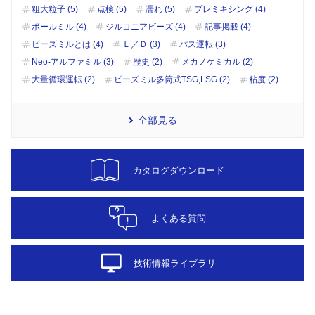
粗大粒子 (5)
点検 (5)
濡れ (5)
プレミキシング (4)
ボールミル (4)
ジルコニアビーズ (4)
記事掲載 (4)
ビーズミルとは (4)
Ｌ／Ｄ (3)
パス運転 (3)
Neo-アルファミル (3)
歴史 (2)
メカノケミカル (2)
大量循環運転 (2)
ビーズミル多筒式TSG,LSG (2)
粘度 (2)
全部見る
カタログダウンロード
よくある質問
desktop_windows
技術情報ライブラリ