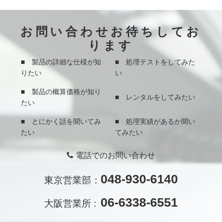
お問い合わせお待ちしてお
ります
■ 製品の詳細な仕様が知
■ 処理テストをしてみた
りたい
い
■ 製品の概算価格が知り
■ レンタルをしてみたい
たい
■ とにかく話を聞いてみ
■ 処理実績があるか聞い
たい
てみたい
電話でのお問い合わせ
048-930-6140
東京営業部：
06-6338-6551
大阪営業所 :