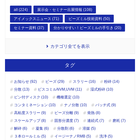
all (224)
展示会・セミナー出展情報 (108)
アイメックスニュース (71)
ビーズミル技術資料 (50)
セミナー資料 (37)
分かりやすい！ビーズミルの手引き (20)
カテゴリ全てを表示
タグ
お知らせ (92)
ビーズ (29)
スラリー (16)
粉砕 (14)
分散 (13)
ビスコミルNVM,UVM (11)
湿式粉砕 (10)
ピン付ディスク (10)
機種選定 (10)
コンタミネーション (10)
ナノ分散 (10)
バッチ式 (9)
高粘度スラリー (9)
ビーズ分離 (9)
発熱 (8)
スケールアップ (8)
固形分濃度 (7)
連続式 (7)
磨耗 (7)
解砕 (6)
凝集 (6)
分散剤 (6)
溶媒 (5)
３本ロールミル (5)
イージーナノRMB (5)
洗浄 (5)