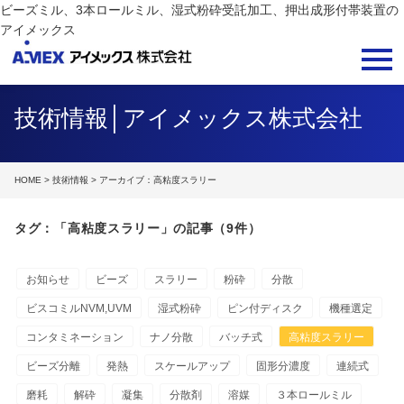
ビーズミル、3本ロールミル、湿式粉砕受託加工、押出成形付帯装置の
アイメックス
技術情報│アイメックス株式会社
HOME
>
技術情報
> アーカイブ：高粘度スラリー
タグ：「高粘度スラリー」の記事（9件）
お知らせ
ビーズ
スラリー
粉砕
分散
ビスコミルNVM,UVM
湿式粉砕
ピン付ディスク
機種選定
コンタミネーション
ナノ分散
バッチ式
高粘度スラリー
ビーズ分離
発熱
スケールアップ
固形分濃度
連続式
磨耗
解砕
凝集
分散剤
溶媒
３本ロールミル