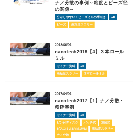
ナノ分散の事例～粘度とビーズ径
の関係～
分かりやすい！ビーズミルの手引き
all
ビーズ
高粘度スラリー
2018/06/01
nanotech2018【4】３本ロール
ミル
セミナー資料
all
高粘度スラリー
３本ロールミル
2017/04/01
nanotech2017【1】ナノ分散・
粉砕事例
セミナー資料
all
ピン付ディスク
バッチ式
連続式
ビスコミルNVM,UVM
高粘度スラリー
ナノ分散