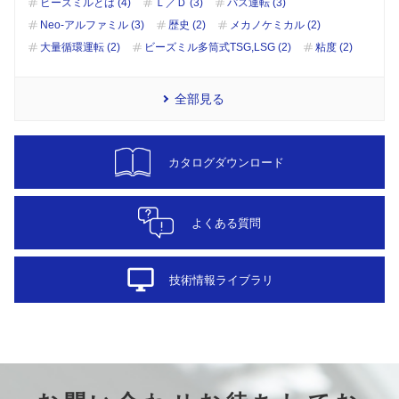
ビーズミルとは (4)
Ｌ／Ｄ (3)
パス運転 (3)
Neo-アルファミル (3)
歴史 (2)
メカノケミカル (2)
大量循環運転 (2)
ビーズミル多筒式TSG,LSG (2)
粘度 (2)
全部見る
カタログダウンロード
よくある質問
desktop_windows
技術情報ライブラリ