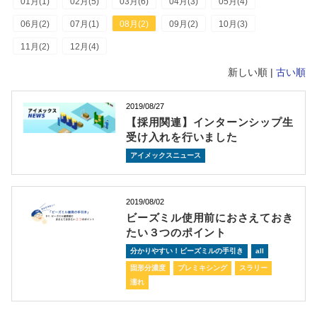
01月(1)
02月(5)
03月(6)
04月(3)
05月(4)
06月(2)
07月(1)
08月(2)
09月(2)
10月(3)
11月(2)
12月(4)
新しい順 |
古い順
2019/08/27
【採用関連】インターンシップ生
受け入れを行いました
アイメックスニュース
2019/08/02
ビーズミル使用前におさえておき
たい３つのポイント
分かりやすい！ビーズミルの手引き
all
固形分濃度
プレミキシング
スラリー
濡れ