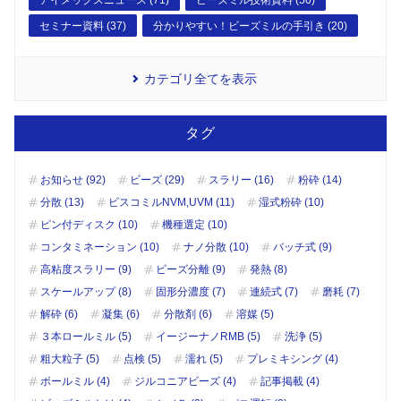
セミナー資料 (37)
分かりやすい！ビーズミルの手引き (20)
カテゴリ全てを表示
タグ
お知らせ (92)
ビーズ (29)
スラリー (16)
粉砕 (14)
分散 (13)
ビスコミルNVM,UVM (11)
湿式粉砕 (10)
ピン付ディスク (10)
機種選定 (10)
コンタミネーション (10)
ナノ分散 (10)
バッチ式 (9)
高粘度スラリー (9)
ビーズ分離 (9)
発熱 (8)
スケールアップ (8)
固形分濃度 (7)
連続式 (7)
磨耗 (7)
解砕 (6)
凝集 (6)
分散剤 (6)
溶媒 (5)
３本ロールミル (5)
イージーナノRMB (5)
洗浄 (5)
粗大粒子 (5)
点検 (5)
濡れ (5)
プレミキシング (4)
ボールミル (4)
ジルコニアビーズ (4)
記事掲載 (4)