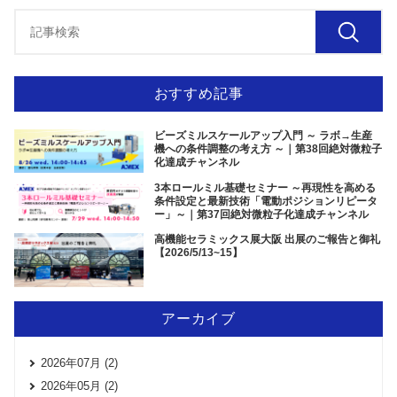
おすすめ記事
ビーズミルスケールアップ入門 ～ ラボ→生産
機への条件調整の考え方 ～｜第38回絶対微粒子
化達成チャンネル
3本ロールミル基礎セミナー ～再現性を高める
条件設定と最新技術「電動ポジションリピータ
ー」～｜第37回絶対微粒子化達成チャンネル
高機能セラミックス展大阪 出展のご報告と御礼
【2026/5/13~15】
アーカイブ
2026年07月 (2)
2026年05月 (2)