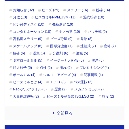
お知らせ (92)
ビーズ (29)
スラリー (16)
粉砕 (14)
分散 (13)
ビスコミルNVM,UVM (11)
湿式粉砕 (10)
ピン付ディスク (10)
機種選定 (10)
コンタミネーション (10)
ナノ分散 (10)
バッチ式 (9)
高粘度スラリー (9)
ビーズ分離 (9)
発熱 (8)
スケールアップ (8)
固形分濃度 (7)
連続式 (7)
磨耗 (7)
解砕 (6)
凝集 (6)
分散剤 (6)
溶媒 (5)
３本ロールミル (5)
イージーナノRMB (5)
洗浄 (5)
粗大粒子 (5)
点検 (5)
濡れ (5)
プレミキシング (4)
ボールミル (4)
ジルコニアビーズ (4)
記事掲載 (4)
ビーズミルとは (4)
Ｌ／Ｄ (3)
パス運転 (3)
Neo-アルファミル (3)
歴史 (2)
メカノケミカル (2)
大量循環運転 (2)
ビーズミル多筒式TSG,LSG (2)
粘度 (2)
全部見る