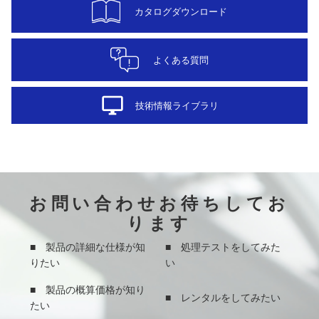
カタログダウンロード
よくある質問
desktop_windows
技術情報ライブラリ
お問い合わせお待ちしてお
ります
■ 製品の詳細な仕様が知
■ 処理テストをしてみた
りたい
い
■ 製品の概算価格が知り
■ レンタルをしてみたい
たい