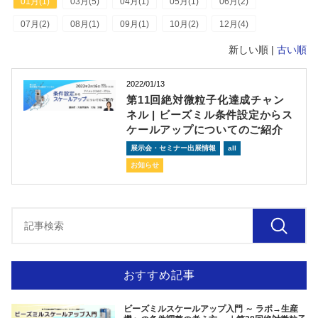
01月(1)
03月(5)
04月(1)
05月(1)
06月(2)
07月(2)
08月(1)
09月(1)
10月(2)
12月(4)
新しい順 |
古い順
2022/01/13
第11回絶対微粒子化達成チャン
ネル | ビーズミル条件設定からス
ケールアップについてのご紹介
展示会・セミナー出展情報
all
お知らせ
おすすめ記事
ビーズミルスケールアップ入門 ～ ラボ→生産