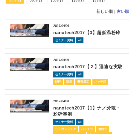
04月(3)
09月(1)
10月(1)
11月(3)
12月(1)
新しい順 |
古い順
2017/04/01
nanotech2017【3】超低温粉砕
セミナー資料
all
2017/04/01
nanotech2017【２】迅速な実験
セミナー資料
all
解砕
凝集
機種選定
バッチ式
2017/04/01
nanotech2017【1】ナノ分散・
粉砕事例
セミナー資料
all
ピン付ディスク
バッチ式
連続式