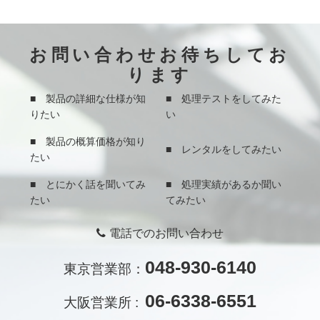
お問い合わせお待ちしてお
ります
■ 製品の詳細な仕様が知
■ 処理テストをしてみた
りたい
い
■ 製品の概算価格が知り
■ レンタルをしてみたい
たい
■ とにかく話を聞いてみ
■ 処理実績があるか聞い
たい
てみたい
電話でのお問い合わせ
048-930-6140
東京営業部：
06-6338-6551
大阪営業所 :