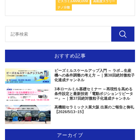
ビスコミルNVM,UVM
高粘度スラリー
ナノ分散
おすすめ記事
ビーズミルスケールアップ入門 ～ ラボ→生産
機への条件調整の考え方 ～｜第38回絶対微粒子
化達成チャンネル
3本ロールミル基礎セミナー ～再現性を高める
条件設定と最新技術「電動ポジションリピータ
ー」～｜第37回絶対微粒子化達成チャンネル
高機能セラミックス展大阪 出展のご報告と御礼
【2026/5/13~15】
アーカイブ