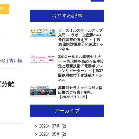
9年
おすすめ記事
ビーズミルスケールアップ
入門 ～ ラボ→生産機への
条件調整の考え方 ～｜第
38回絶対微粒子化達成チャ
ンネル
3本ロールミル基礎セミナ
順 |
古い順
ー ～再現性を高める条件設
定と最新技術「電動ポジシ
ョンリピーター」～｜第37
回絶対微粒子化達成チャン
ネル
ズ分離
高機能セラミックス展大阪
出展のご報告と御礼
【2026/5/13~15】
アーカイブ
2026年07月 (2)
2026年05月 (2)