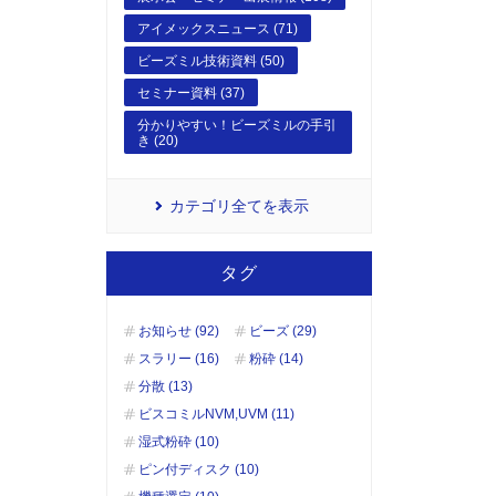
アイメックスニュース (71)
ビーズミル技術資料 (50)
セミナー資料 (37)
分かりやすい！ビーズミルの手引
き (20)
カテゴリ全てを表示
タグ
お知らせ (92)
ビーズ (29)
スラリー (16)
粉砕 (14)
分散 (13)
ビスコミルNVM,UVM (11)
湿式粉砕 (10)
ピン付ディスク (10)