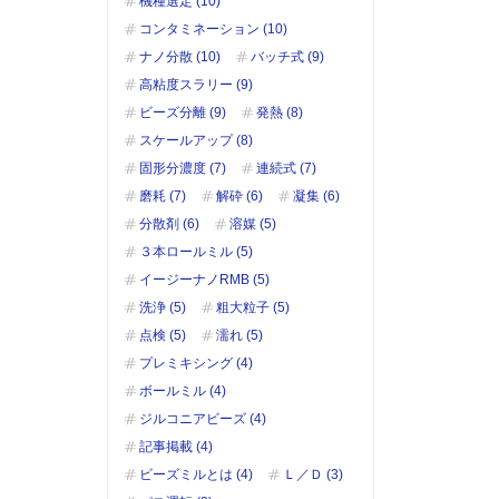
機種選定 (10)
コンタミネーション (10)
ナノ分散 (10)
バッチ式 (9)
高粘度スラリー (9)
ビーズ分離 (9)
発熱 (8)
スケールアップ (8)
固形分濃度 (7)
連続式 (7)
磨耗 (7)
解砕 (6)
凝集 (6)
分散剤 (6)
溶媒 (5)
３本ロールミル (5)
イージーナノRMB (5)
洗浄 (5)
粗大粒子 (5)
点検 (5)
濡れ (5)
プレミキシング (4)
ボールミル (4)
ジルコニアビーズ (4)
記事掲載 (4)
ビーズミルとは (4)
Ｌ／Ｄ (3)