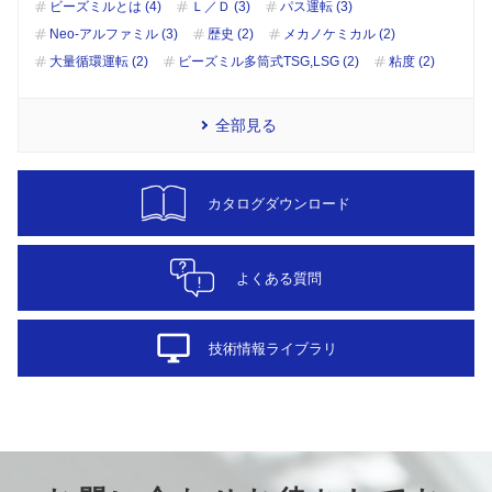
ビーズミルとは (4)
Ｌ／Ｄ (3)
パス運転 (3)
Neo-アルファミル (3)
歴史 (2)
メカノケミカル (2)
大量循環運転 (2)
ビーズミル多筒式TSG,LSG (2)
粘度 (2)
全部見る
カタログダウンロード
よくある質問
desktop_windows
技術情報ライブラリ