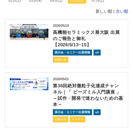
02月(1)
03月(4)
04月(1)
05月(2)
07月(2)
新しい順 |
古い順
2026/05/19
高機能セラミックス展大阪 出展
のご報告と御礼
【2026/5/13~15】
展示会・セミナー出展情報
all
お知らせ
2026/05/01
第36回絶対微粒子化達成チャン
ネル｜「 ビーズミル入門講座 」
～試作・開発で迷わないための基
本～
展示会・セミナー出展情報
all
お知らせ
スラリー