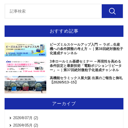
おすすめ記事
ビーズミルスケールアップ入門 ～ ラボ→生産
機への条件調整の考え方 ～｜第38回絶対微粒子
化達成チャンネル
3本ロールミル基礎セミナー ～再現性を高める
条件設定と最新技術「電動ポジションリピータ
ー」～｜第37回絶対微粒子化達成チャンネル
高機能セラミックス展大阪 出展のご報告と御礼
【2026/5/13~15】
アーカイブ
2026年07月 (2)
2026年05月 (2)