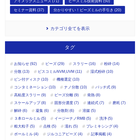
アイメックスニュース (71)
ビーズミル技術資料 (50)
セミナー資料 (37)
分かりやすい！ビーズミルの手引き (20)
カテゴリ全てを表示
タグ
お知らせ (92)
ビーズ (29)
スラリー (16)
粉砕 (14)
分散 (13)
ビスコミルNVM,UVM (11)
湿式粉砕 (10)
ピン付ディスク (10)
機種選定 (10)
コンタミネーション (10)
ナノ分散 (10)
バッチ式 (9)
高粘度スラリー (9)
ビーズ分離 (9)
発熱 (8)
スケールアップ (8)
固形分濃度 (7)
連続式 (7)
磨耗 (7)
解砕 (6)
凝集 (6)
分散剤 (6)
溶媒 (5)
３本ロールミル (5)
イージーナノRMB (5)
洗浄 (5)
粗大粒子 (5)
点検 (5)
濡れ (5)
プレミキシング (4)
ボールミル (4)
ジルコニアビーズ (4)
記事掲載 (4)