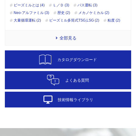
ビーズミルとは (4)
Ｌ／Ｄ (3)
パス運転 (3)
Neo-アルファミル (3)
歴史 (2)
メカノケミカル (2)
大量循環運転 (2)
ビーズミル多筒式TSG,LSG (2)
粘度 (2)
全部見る
カタログダウンロード
よくある質問
desktop_windows
技術情報ライブラリ