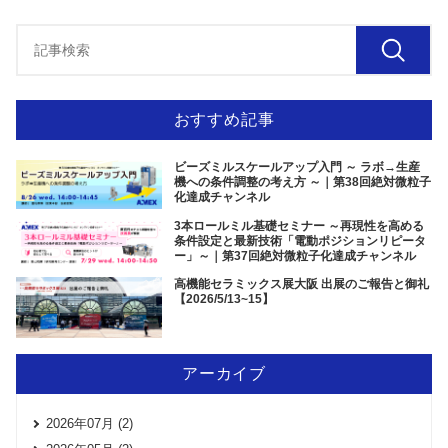
おすすめ記事
ビーズミルスケールアップ入門 ～ ラボ→生産
機への条件調整の考え方 ～｜第38回絶対微粒子
化達成チャンネル
3本ロールミル基礎セミナー ～再現性を高める
条件設定と最新技術「電動ポジションリピータ
ー」～｜第37回絶対微粒子化達成チャンネル
高機能セラミックス展大阪 出展のご報告と御礼
【2026/5/13~15】
アーカイブ
2026年07月 (2)