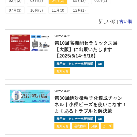
02月(2)
03月(2)
04月(2)
05月(2)
06月(1)
07月(3)
10月(3)
11月(3)
12月(1)
新しい順 |
古い順
2025/04/21
第10回高機能セラミックス展
【大阪】に出展いたします
【2025/5/14~5/16】
展示会・セミナー出展情報
all
お知らせ
2025/04/01
第30回絶対微粒子化達成チャン
ネル｜小径ビーズを使いこなす！
よくあるトラブルと解決策
展示会・セミナー出展情報
all
お知らせ
湿式粉砕
分散
ビーズ