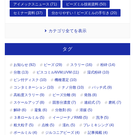
アイメックスニュース (71)
ビーズミル技術資料 (50)
セミナー資料 (37)
分かりやすい！ビーズミルの手引き (20)
カテゴリ全てを表示
タグ
お知らせ (92)
ビーズ (29)
スラリー (16)
粉砕 (14)
分散 (13)
ビスコミルNVM,UVM (11)
湿式粉砕 (10)
ピン付ディスク (10)
機種選定 (10)
コンタミネーション (10)
ナノ分散 (10)
バッチ式 (9)
高粘度スラリー (9)
ビーズ分離 (9)
発熱 (8)
スケールアップ (8)
固形分濃度 (7)
連続式 (7)
磨耗 (7)
解砕 (6)
凝集 (6)
分散剤 (6)
溶媒 (5)
３本ロールミル (5)
イージーナノRMB (5)
洗浄 (5)
粗大粒子 (5)
点検 (5)
濡れ (5)
プレミキシング (4)
ボールミル (4)
ジルコニアビーズ (4)
記事掲載 (4)