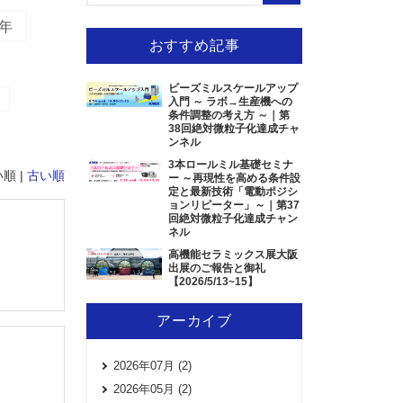
9年
おすすめ記事
ビーズミルスケールアップ
入門 ～ ラボ→生産機への
条件調整の考え方 ～｜第
38回絶対微粒子化達成チャ
ンネル
3本ロールミル基礎セミナ
順 |
古い順
ー ～再現性を高める条件設
定と最新技術「電動ポジシ
ョンリピーター」～｜第37
回絶対微粒子化達成チャン
ネル
高機能セラミックス展大阪
出展のご報告と御礼
【2026/5/13~15】
アーカイブ
2026年07月 (2)
2026年05月 (2)