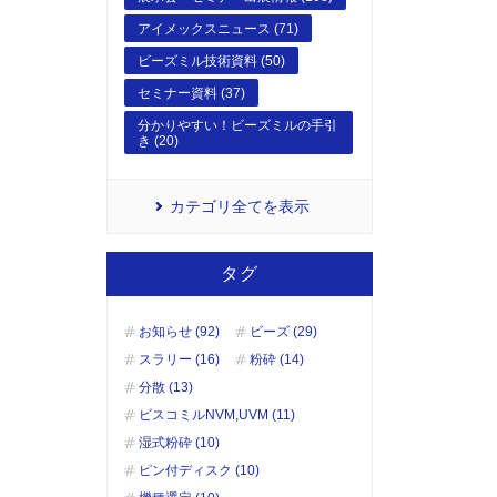
アイメックスニュース (71)
ビーズミル技術資料 (50)
セミナー資料 (37)
分かりやすい！ビーズミルの手引
き (20)
カテゴリ全てを表示
タグ
お知らせ (92)
ビーズ (29)
スラリー (16)
粉砕 (14)
分散 (13)
ビスコミルNVM,UVM (11)
湿式粉砕 (10)
ピン付ディスク (10)