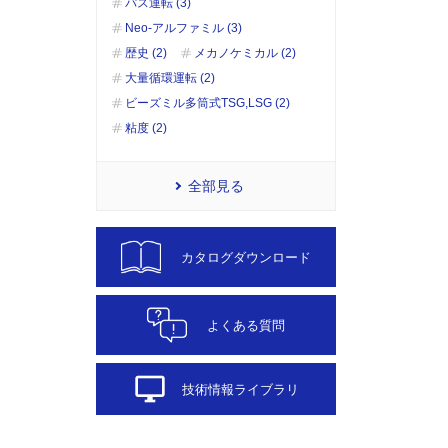
パス運転 (3)
Neo-アルファミル (3)
歴史 (2)
メカノケミカル (2)
大量循環運転 (2)
ビーズミル多筒式TSG,LSG (2)
粘度 (2)
全部見る
カタログダウンロード
よくある質問
desktop_windows
技術情報ライブラリ