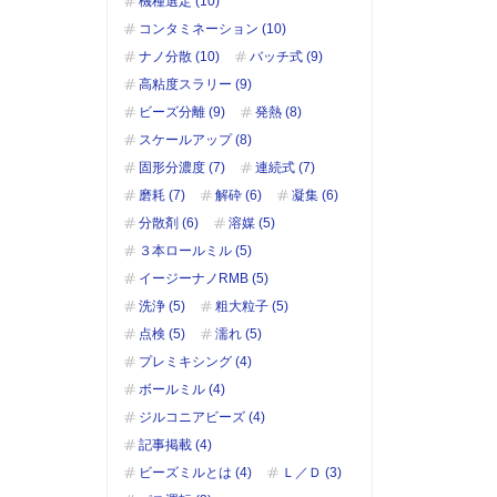
機種選定 (10)
コンタミネーション (10)
ナノ分散 (10)
バッチ式 (9)
高粘度スラリー (9)
ビーズ分離 (9)
発熱 (8)
スケールアップ (8)
固形分濃度 (7)
連続式 (7)
磨耗 (7)
解砕 (6)
凝集 (6)
分散剤 (6)
溶媒 (5)
３本ロールミル (5)
イージーナノRMB (5)
洗浄 (5)
粗大粒子 (5)
点検 (5)
濡れ (5)
プレミキシング (4)
ボールミル (4)
ジルコニアビーズ (4)
記事掲載 (4)
ビーズミルとは (4)
Ｌ／Ｄ (3)