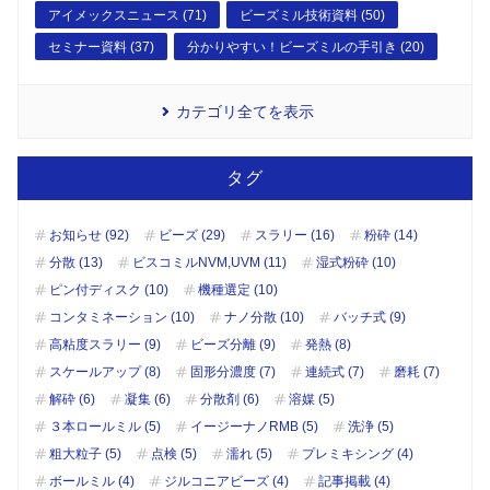
アイメックスニュース (71)
ビーズミル技術資料 (50)
セミナー資料 (37)
分かりやすい！ビーズミルの手引き (20)
カテゴリ全てを表示
タグ
お知らせ (92)
ビーズ (29)
スラリー (16)
粉砕 (14)
分散 (13)
ビスコミルNVM,UVM (11)
湿式粉砕 (10)
ピン付ディスク (10)
機種選定 (10)
コンタミネーション (10)
ナノ分散 (10)
バッチ式 (9)
高粘度スラリー (9)
ビーズ分離 (9)
発熱 (8)
スケールアップ (8)
固形分濃度 (7)
連続式 (7)
磨耗 (7)
解砕 (6)
凝集 (6)
分散剤 (6)
溶媒 (5)
３本ロールミル (5)
イージーナノRMB (5)
洗浄 (5)
粗大粒子 (5)
点検 (5)
濡れ (5)
プレミキシング (4)
ボールミル (4)
ジルコニアビーズ (4)
記事掲載 (4)