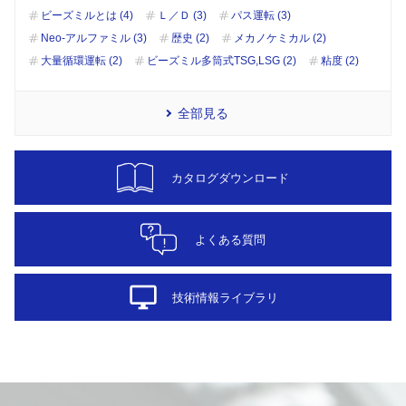
ビーズミルとは (4)
Ｌ／Ｄ (3)
パス運転 (3)
Neo-アルファミル (3)
歴史 (2)
メカノケミカル (2)
大量循環運転 (2)
ビーズミル多筒式TSG,LSG (2)
粘度 (2)
全部見る
カタログダウンロード
よくある質問
desktop_windows
技術情報ライブラリ