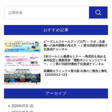
おすすめ記事
ビーズミルスケールアップ入門 ～ ラボ→生産
機への条件調整の考え方 ～｜第38回絶対微粒子
化達成チャンネル
3本ロールミル基礎セミナー ～再現性を高める
条件設定と最新技術「電動ポジションリピータ
ー」～｜第37回絶対微粒子化達成チャンネル
高機能セラミックス展大阪 出展のご報告と御礼
【2026/5/13~15】
アーカイブ
2026年07月 (2)