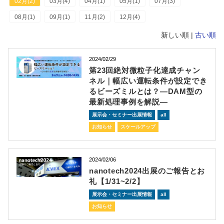
02月(2)
03月(4)
04月(1)
05月(1)
07月(3)
08月(1)
09月(1)
11月(2)
12月(4)
新しい順 |
古い順
2024/02/29
第23回絶対微粒子化達成チャン
ネル｜幅広い運転条件が設定でき
るビーズミルとは？―DAM型の
最新処理事例を解説―
展示会・セミナー出展情報
all
お知らせ
スケールアップ
2024/02/06
nanotech2024出展のご報告とお
礼【1/31~2/2】
展示会・セミナー出展情報
all
お知らせ