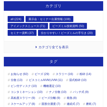
カテゴリ
all (224)
展示会・セミナー出展情報 (108)
アイメックスニュース (71)
ビーズミル技術資料 (50)
セミナー資料 (37)
分かりやすい！ビーズミルの手引き (20)
カテゴリ全てを表示
タグ
お知らせ (92)
ビーズ (29)
スラリー (16)
粉砕 (14)
分散 (13)
ビスコミルNVM,UVM (11)
湿式粉砕 (10)
ピン付ディスク (10)
機種選定 (10)
コンタミネーション (10)
ナノ分散 (10)
バッチ式 (9)
高粘度スラリー (9)
ビーズ分離 (9)
発熱 (8)
スケールアップ (8)
固形分濃度 (7)
連続式 (7)
磨耗 (7)