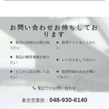
お問い合わせお待ちしてお
ります
■ 製品の詳細な仕様が知
■ 処理テストをしてみた
りたい
い
■ 製品の概算価格が知り
■ レンタルをしてみたい
たい
■ とにかく話を聞いてみ
■ 処理実績があるか聞い
たい
てみたい
電話でのお問い合わせ
048-930-6140
東京営業部：