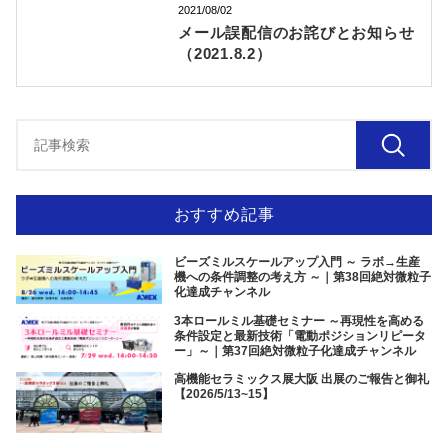
2021/08/02
メール誤配信のお詫びとお知らせ
（2021.8.2）
おすすめ記事
ビーズミルスケールアップ入門 ～ ラボ→生産
機への条件調整の考え方 ～｜第38回絶対微粒子
化達成チャンネル
3本ロールミル基礎セミナー ～再現性を高める
条件設定と最新技術「電動ポジションリピータ
ー」～｜第37回絶対微粒子化達成チャンネル
高機能セラミックス展大阪 出展のご報告と御礼
【2026/5/13~15】