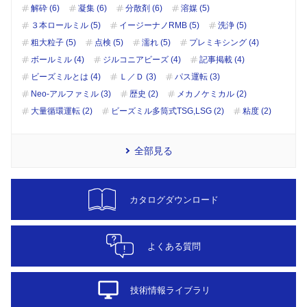
解砕 (6)
凝集 (6)
分散剤 (6)
溶媒 (5)
３本ロールミル (5)
イージーナノRMB (5)
洗浄 (5)
粗大粒子 (5)
点検 (5)
濡れ (5)
プレミキシング (4)
ボールミル (4)
ジルコニアビーズ (4)
記事掲載 (4)
ビーズミルとは (4)
Ｌ／Ｄ (3)
パス運転 (3)
Neo-アルファミル (3)
歴史 (2)
メカノケミカル (2)
大量循環運転 (2)
ビーズミル多筒式TSG,LSG (2)
粘度 (2)
全部見る
カタログダウンロード
よくある質問
desktop_windows
技術情報ライブラリ