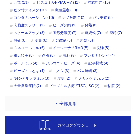
分散 (13)
ビスコミルNVM,UVM (11)
湿式粉砕 (10)
ピン付ディスク (10)
機種選定 (10)
コンタミネーション (10)
ナノ分散 (10)
バッチ式 (9)
高粘度スラリー (9)
ビーズ分離 (9)
発熱 (8)
スケールアップ (8)
固形分濃度 (7)
連続式 (7)
磨耗 (7)
解砕 (6)
凝集 (6)
分散剤 (6)
溶媒 (5)
３本ロールミル (5)
イージーナノRMB (5)
洗浄 (5)
粗大粒子 (5)
点検 (5)
濡れ (5)
プレミキシング (4)
ボールミル (4)
ジルコニアビーズ (4)
記事掲載 (4)
ビーズミルとは (4)
Ｌ／Ｄ (3)
パス運転 (3)
Neo-アルファミル (3)
歴史 (2)
メカノケミカル (2)
大量循環運転 (2)
ビーズミル多筒式TSG,LSG (2)
粘度 (2)
全部見る
カタログダウンロード