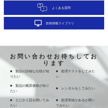
よくある質問
desktop_windows
技術情報ライブラリ
お問い合わせお待ちしてお
ります
■ 製品の詳細な仕様が知
■ 処理テストをしてみた
りたい
い
■ 製品の概算価格が知り
■ レンタルをしてみたい
たい
■ とにかく話を聞いてみ
■ 処理実績があるか聞い
たい
てみたい