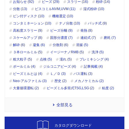
お知らせ (92)
ビーズ (29)
スラリー (16)
粉砕 (14)
分散 (13)
ビスコミルNVM,UVM (11)
湿式粉砕 (10)
ピン付ディスク (10)
機種選定 (10)
コンタミネーション (10)
ナノ分散 (10)
バッチ式 (9)
高粘度スラリー (9)
ビーズ分離 (9)
発熱 (8)
スケールアップ (8)
固形分濃度 (7)
連続式 (7)
磨耗 (7)
解砕 (6)
凝集 (6)
分散剤 (6)
溶媒 (5)
３本ロールミル (5)
イージーナノRMB (5)
洗浄 (5)
粗大粒子 (5)
点検 (5)
濡れ (5)
プレミキシング (4)
ボールミル (4)
ジルコニアビーズ (4)
記事掲載 (4)
ビーズミルとは (4)
Ｌ／Ｄ (3)
パス運転 (3)
Neo-アルファミル (3)
歴史 (2)
メカノケミカル (2)
大量循環運転 (2)
ビーズミル多筒式TSG,LSG (2)
粘度 (2)
全部見る
カタログダウンロード