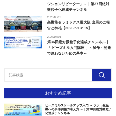
ジションリピーター」～｜第37回絶対
微粒子化達成チャンネル
2026/05/19
高機能セラミックス展大阪 出展のご報
告と御礼【2026/5/13~15】
2026/05/01
第36回絶対微粒子化達成チャンネル｜
「 ビーズミル入門講座 」～試作・開発
で迷わないための基本～
おすすめ記事
ビーズミルスケールアップ入門 ～ ラボ→生産
機への条件調整の考え方 ～｜第38回絶対微粒子
化達成チャンネル