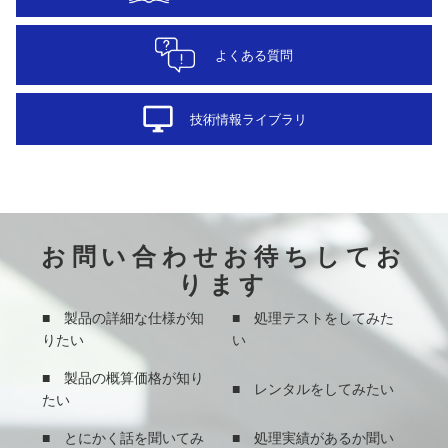
よくある質問
desktop_windows
技術情報ライブラリ
お問い合わせお待ちしてお
ります
■ 製品の詳細な仕様が知
■ 処理テストをしてみた
りたい
い
■ 製品の概算価格が知り
■ レンタルをしてみたい
たい
■ とにかく話を聞いてみ
■ 処理実績があるか聞い