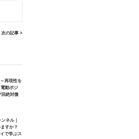
次の記事 >
 ～再現性を
「電動ポジ
7回絶対微
ャンネル｜
いますか？
ライで学ぶス