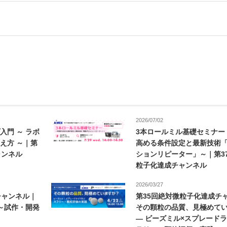
2026/07/02
入門 ～ ラボ
3本ロールミル基礎セミナー
え方 ～｜第
高める条件設定と最新技術
ャンネル
ションリピーター」～｜第3
粒子化達成チャンネル
2026/03/27
チャンネル｜
第35回絶対微粒子化達成チ
」～試作・開発
その顆粒の品質、見極めて
― ビーズミル×スプレード