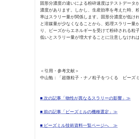
固形分濃度の違いによる粉砕速度はテストデータ
濃度があります。しかし、生産効率を考えた時、粉
率はスラリー量が関係します。固形分濃度が低け
と溶媒量が少なくなることから、処理スラリー量が
り、ビーズからエネルギーを受けて粉砕される粒
低いとスラリー量が増大することに注意しなけれ
＜引用・参考文献＞
中山勉：「超微粒子・ナノ粒子をつくる ビーズミ
■ 次の記事「物性が異なるスラリーの影響」≫
■ 前の記事「ビーズミルの機種選定」≫
■ ビーズミル技術資料一覧ページへ ≫