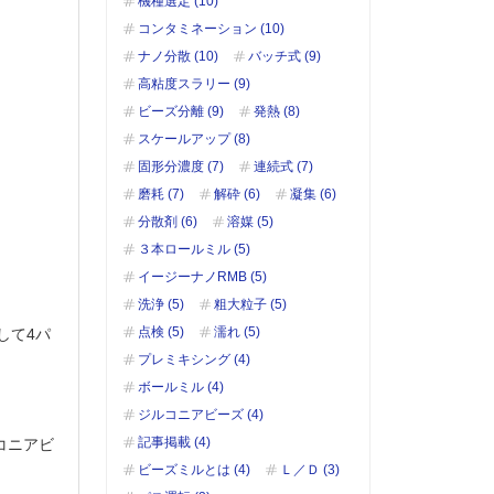
機種選定 (10)
コンタミネーション (10)
ナノ分散 (10)
バッチ式 (9)
高粘度スラリー (9)
ビーズ分離 (9)
発熱 (8)
スケールアップ (8)
固形分濃度 (7)
連続式 (7)
磨耗 (7)
解砕 (6)
凝集 (6)
分散剤 (6)
溶媒 (5)
３本ロールミル (5)
イージーナノRMB (5)
洗浄 (5)
粗大粒子 (5)
点検 (5)
濡れ (5)
して4パ
プレミキシング (4)
ボールミル (4)
ジルコニアビーズ (4)
記事掲載 (4)
コニアビ
ビーズミルとは (4)
Ｌ／Ｄ (3)
。