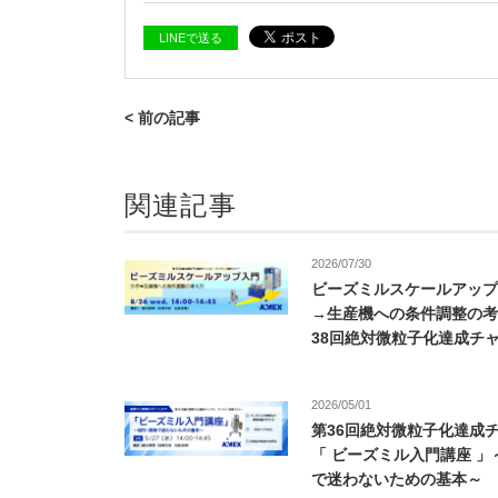
LINEで送る
< 前の記事
関連記事
2026/07/30
ビーズミルスケールアップ
→生産機への条件調整の考
38回絶対微粒子化達成チ
2026/05/01
第36回絶対微粒子化達成
「 ビーズミル入門講座 
で迷わないための基本～