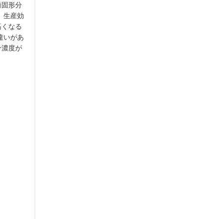
適固形分
 生産効
高くなる
違いがあ
分濃度が