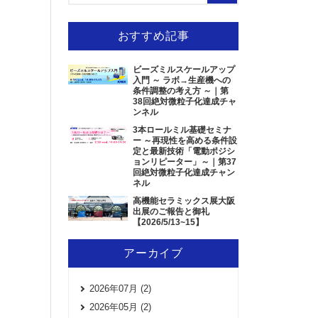
おすすめ記事
ビーズミルスケールアップ
入門 ～ ラボ→生産機への
条件調整の考え方 ～｜第
38回絶対微粒子化達成チャ
ンネル
3本ロールミル基礎セミナ
ー ～再現性を高める条件設
定と最新技術「電動ポジシ
ョンリピーター」～｜第37
回絶対微粒子化達成チャン
ネル
高機能セラミックス展大阪
出展のご報告と御礼
【2026/5/13~15】
アーカイブ
2026年07月 (2)
2026年05月 (2)