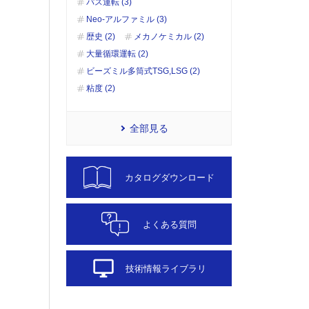
パス運転 (3)
Neo-アルファミル (3)
歴史 (2)
メカノケミカル (2)
大量循環運転 (2)
ビーズミル多筒式TSG,LSG (2)
粘度 (2)
全部見る
カタログダウンロード
よくある質問
desktop_windows
技術情報ライブラリ