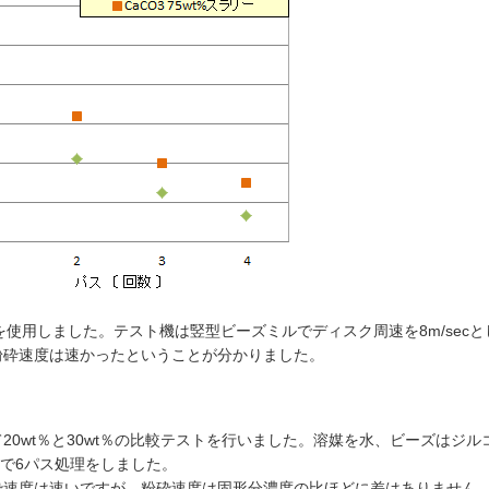
φを使用しました。テスト機は竪型ビーズミルでディスク周速を8m/secと
粉砕速度は速かったということが分かりました。
0wt％と30wt％の比較テストを行いました。溶媒を水、ビーズはジル
ルで6パス処理をしました。
砕速度は速いですが、粉砕速度は固形分濃度の比ほどに差はありません