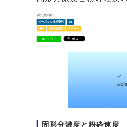
2018/03/20
ビーズミル技術資料
all
粉砕
固形分濃度
スラリー
LINEで送る
固形分濃度と粉砕速度