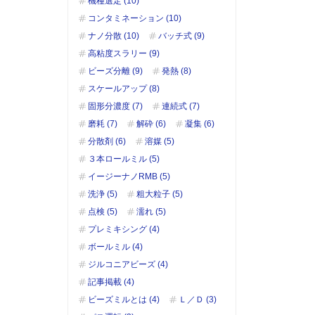
機種選定 (10)
コンタミネーション (10)
ナノ分散 (10)
バッチ式 (9)
高粘度スラリー (9)
ビーズ分離 (9)
発熱 (8)
スケールアップ (8)
固形分濃度 (7)
連続式 (7)
磨耗 (7)
解砕 (6)
凝集 (6)
分散剤 (6)
溶媒 (5)
３本ロールミル (5)
イージーナノRMB (5)
洗浄 (5)
粗大粒子 (5)
点検 (5)
濡れ (5)
プレミキシング (4)
ボールミル (4)
ジルコニアビーズ (4)
記事掲載 (4)
ビーズミルとは (4)
Ｌ／Ｄ (3)