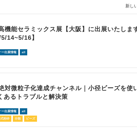
新しい
回高機能セラミックス展【大阪】に出展いたしま
/5/14~5/16】
ナー出展情報
all
回絶対微粒子化達成チャンネル｜小径ビーズを使
くあるトラブルと解決策
ナー出展情報
all
湿式粉砕
分散
ビーズ