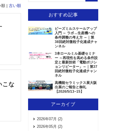
順 |
古い順
おすすめ記事
す
ビーズミルスケールアップ
入門 ～ ラボ→生産機への
条件調整の考え方 ～｜第
38回絶対微粒子化達成チャ
ンネル
3本ロールミル基礎セミナ
ー ～再現性を高める条件設
定と最新技術「電動ポジシ
ョンリピーター」～｜第37
回絶対微粒子化達成チャン
ネル
高機能セラミックス展大阪
いこな
出展のご報告と御礼
【2026/5/13~15】
アーカイブ
2026年07月 (2)
2026年05月 (2)