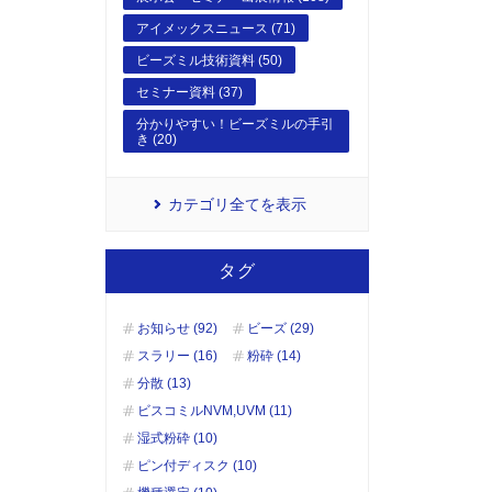
アイメックスニュース (71)
ビーズミル技術資料 (50)
セミナー資料 (37)
分かりやすい！ビーズミルの手引
き (20)
カテゴリ全てを表示
タグ
お知らせ (92)
ビーズ (29)
スラリー (16)
粉砕 (14)
分散 (13)
ビスコミルNVM,UVM (11)
湿式粉砕 (10)
ピン付ディスク (10)