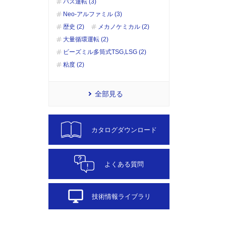
パス運転 (3)
Neo-アルファミル (3)
歴史 (2)
メカノケミカル (2)
大量循環運転 (2)
ビーズミル多筒式TSG,LSG (2)
粘度 (2)
全部見る
カタログダウンロード
よくある質問
desktop_windows
技術情報ライブラリ