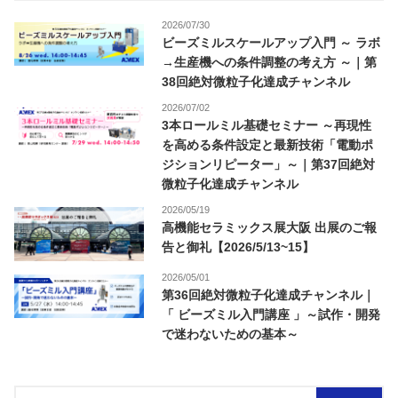
2026/07/30
ビーズミルスケールアップ入門 ～ ラボ
→生産機への条件調整の考え方 ～｜第
38回絶対微粒子化達成チャンネル
2026/07/02
3本ロールミル基礎セミナー ～再現性
を高める条件設定と最新技術「電動ポ
ジションリピーター」～｜第37回絶対
微粒子化達成チャンネル
2026/05/19
高機能セラミックス展大阪 出展のご報
告と御礼【2026/5/13~15】
2026/05/01
第36回絶対微粒子化達成チャンネル｜
「 ビーズミル入門講座 」～試作・開発
で迷わないための基本～