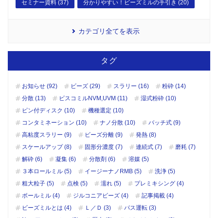
セミナー資料 (37)
分かりやすい！ビーズミルの手引き (20)
カテゴリ全てを表示
タグ
お知らせ (92)
ビーズ (29)
スラリー (16)
粉砕 (14)
分散 (13)
ビスコミルNVM,UVM (11)
湿式粉砕 (10)
ピン付ディスク (10)
機種選定 (10)
コンタミネーション (10)
ナノ分散 (10)
バッチ式 (9)
高粘度スラリー (9)
ビーズ分離 (9)
発熱 (8)
スケールアップ (8)
固形分濃度 (7)
連続式 (7)
磨耗 (7)
解砕 (6)
凝集 (6)
分散剤 (6)
溶媒 (5)
３本ロールミル (5)
イージーナノRMB (5)
洗浄 (5)
粗大粒子 (5)
点検 (5)
濡れ (5)
プレミキシング (4)
ボールミル (4)
ジルコニアビーズ (4)
記事掲載 (4)
ビーズミルとは (4)
Ｌ／Ｄ (3)
パス運転 (3)