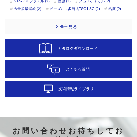
Neo-アルファミル (3)
歴史 (2)
メカノケミカル (2)
大量循環運転 (2)
ビーズミル多筒式TSG,LSG (2)
粘度 (2)
全部見る
カタログダウンロード
よくある質問
desktop_windows
技術情報ライブラリ
お問い合わせお待ちしてお