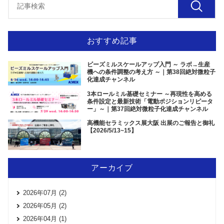
おすすめ記事
ビーズミルスケールアップ入門 ～ ラボ→生産
機への条件調整の考え方 ～｜第38回絶対微粒子
化達成チャンネル
3本ロールミル基礎セミナー ～再現性を高める
条件設定と最新技術「電動ポジションリピータ
ー」～｜第37回絶対微粒子化達成チャンネル
高機能セラミックス展大阪 出展のご報告と御礼
【2026/5/13~15】
アーカイブ
2026年07月 (2)
2026年05月 (2)
2026年04月 (1)