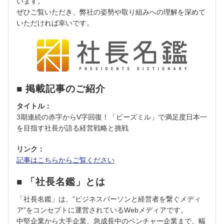
います。
ぜひご覧いただき、弊社の姿勢や取り組みへの理解を深めて
いただければ幸いです。
■ 掲載記事のご紹介
タイトル：
3期連続の赤字からV字回復！「ビーズミル」で満足度日本一
を目指す社長が語る経営戦略と挑戦
リンク：
記事
は
こちら
から
ご覧
くだ
さい
■ 「社長名鑑」とは
「社長名鑑」は、”ビジネスパーソンと経営者を繋ぐメディ
ア”をコンセプトに運営されているWebメディアです。
中堅企業から大手企業、急成長中のベンチャー企業まで、幅