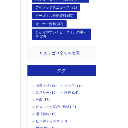
アイメックスニュース (71)
ビーズミル技術資料 (50)
セミナー資料 (37)
分かりやすい！ビーズミルの手引
き (20)
カテゴリ全てを表示
タグ
お知らせ (92)
ビーズ (29)
スラリー (16)
粉砕 (14)
分散 (13)
ビスコミルNVM,UVM (11)
湿式粉砕 (10)
ピン付ディスク (10)