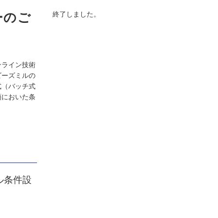
ーのご
終了しました。
オンライン技術
ビーズミルの
式（バッチ式
頭においた条
ル条件設