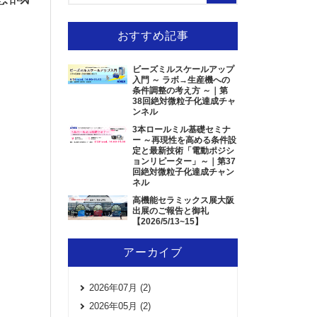
おすすめ記事
ビーズミルスケールアップ
入門 ～ ラボ→生産機への
条件調整の考え方 ～｜第
38回絶対微粒子化達成チャ
ンネル
3本ロールミル基礎セミナ
ー ～再現性を高める条件設
定と最新技術「電動ポジシ
ョンリピーター」～｜第37
回絶対微粒子化達成チャン
ネル
高機能セラミックス展大阪
出展のご報告と御礼
【2026/5/13~15】
アーカイブ
2026年07月 (2)
2026年05月 (2)