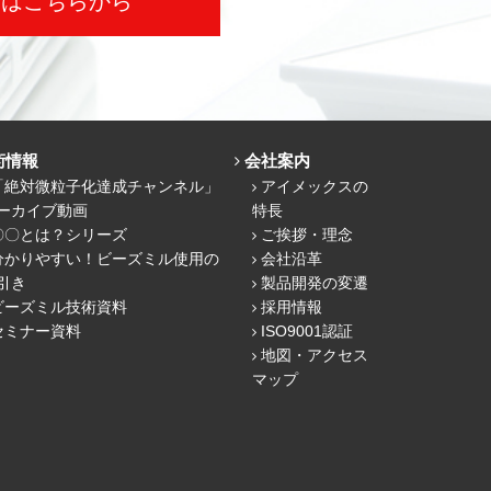
せはこちらから
術情報
会社案内
「絶対微粒子化達成チャンネル」
アイメックスの
ーカイブ動画
特長
〇〇とは？シリーズ
ご挨拶・理念
分かりやすい！ビーズミル使用の
会社沿革
引き
製品開発の変遷
ビーズミル技術資料
採用情報
セミナー資料
ISO9001認証
地図・アクセス
マップ