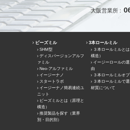
0
大阪営業所 :
ビーズミル
3本ロールミル
SHM型
３本ロールミルとは
ディスパージョンアルフ
構造）
ァミル
イージーロールの選
Neo-アルファミル
由
イージーナノ
３本ロールミルオプ
スタートラボ
３本ロールミルで選
イージーナノ簡易連続ユ
材質について
ニット
ビーズミルとは（原理と
構造）
推奨製品を探す（業界
別・目的別）