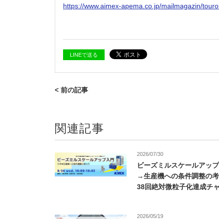
https://www.aimex-apema.co.jp/mailmagazin/touro
LINEで送る
< 前の記事
関連記事
2026/07/30
ビーズミルスケールアップ
→生産機への条件調整の考
38回絶対微粒子化達成チ
2026/05/19