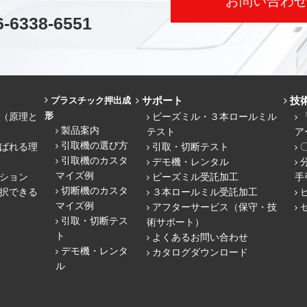
お問い合わ
6-6338-6551
サポート
技
プラスチック押出成
形
（原理と
ビーズミル・３本ロールミル
製品案内
テスト
ア
引取機の選び方
ばれる理
引取・切断テスト
引取機のカスタ
デモ機・レンタル
マイズ例
ション
ビーズミル受託加工
手
切断機のカスタ
択できる
３本ロールミル受託加工
マイズ例
アフターサービス（保守・技
引取・切断テス
術サポート）
ト
よくあるお問い合わせ
デモ機・レンタ
カタログダウンロード
ル