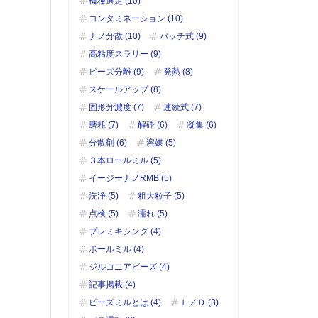
機種選定 (10)
コンタミネーション (10)
ナノ分散 (10)
バッチ式 (9)
高粘度スラリー (9)
ビーズ分離 (9)
発熱 (8)
スケールアップ (8)
固形分濃度 (7)
連続式 (7)
磨耗 (7)
解砕 (6)
凝集 (6)
分散剤 (6)
溶媒 (5)
３本ロールミル (5)
イージーナノRMB (5)
洗浄 (5)
粗大粒子 (5)
点検 (5)
濡れ (5)
プレミキシング (4)
ボールミル (4)
ジルコニアビーズ (4)
記事掲載 (4)
ビーズミルとは (4)
Ｌ／Ｄ (3)