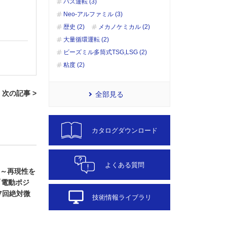
パス運転 (3)
Neo-アルファミル (3)
歴史 (2)
メカノケミカル (2)
大量循環運転 (2)
ビーズミル多筒式TSG,LSG (2)
粘度 (2)
次の記事 >
全部見る
カタログダウンロード
よくある質問
 ～再現性を
「電動ポジ
desktop_windows
7回絶対微
技術情報ライブラリ