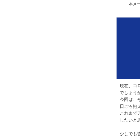
本メ
現在、コ
でしょう
今回は、
日ごろ抱
これまで
したいと
少しでも