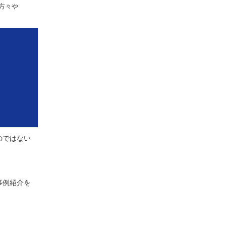
方々や
のではない
、
事例紹介を