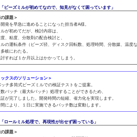
1「ビーズミルが初めてなので、知見がなくて困っています」
様の課題＞
料開発を早急に進めることになった担当者A様。
ミルが初めてだが、検討内容は、
濃度、粘度、分散剤の配合検討と、
ミルの運転条件（ビーズ径、ディスク回転数、処理時間、分散媒、温度
、多岐にわたる。
検討すれば１か月以上はかかってしまう。
メックスのソリューション＞
型バッチ多筒式ビーズミルでの検証テストをご提案。
複数バッチ（最大6バッチ）処理することができるため、
検証が完了しました。開発時間の短縮、省力化を実現します。
時間により、１日に実施できるバッチ数は変動します。
2「ロールミル処理で、再現性が出せず困っている」
様の課題＞