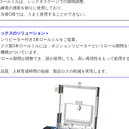
本ロールミルは、シックネスゲージでの隙間調整、
熟練者の感覚を頼りに使用しており、
担当者C様では、うまく使用することができない。
メックスのソリューション＞
ョンリピーター付き3本ロールミルをご提案。
ックス製3本ロールミルには、ポジションリピーターというロール隙間を
る機構がついています。
秒でロール隙間が調整でき、誰が使用しても、高い再現性をもって処理す
す。
た品質、人材育成時間の短縮、製品ロスの削減を実現します。