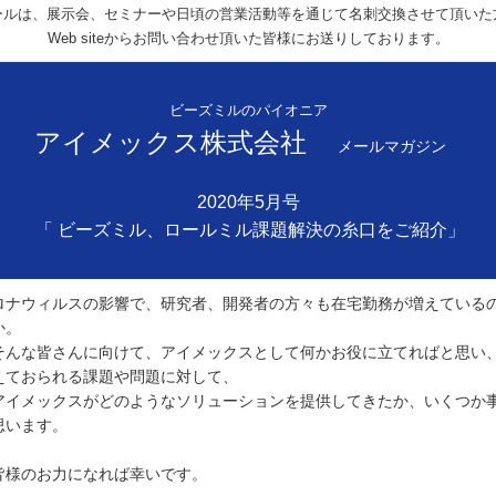
ールは、展示会、セミナーや日頃の営業活動等を通じて名刺交換させて頂いた
Web siteからお問い合わせ頂いた皆様にお送りしております。
ビーズミルのパイオニア
アイメックス株式会社
メールマガジン
2020年5月号
「 ビーズミル、ロールミル課題解決の糸口をご紹介」
ロナウィルスの影響で、研究者、開発者の方々も在宅勤務が増えている
か。
そんな皆さんに向けて、アイメックスとして何かお役に立てればと思い
えておられる課題や問題に対して、
アイメックスがどのようなソリューションを提供してきたか、いくつか
思います。
皆様のお力になれば幸いです。