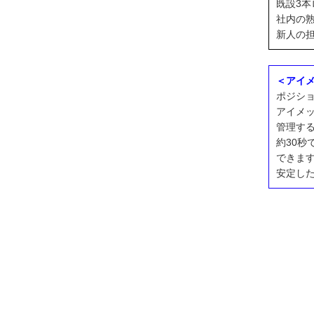
既設3
社内の
新人の
＜アイ
ポジシ
アイメ
管理す
約30
できま
安定し