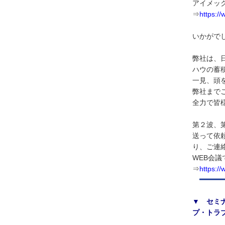
アイメッ
⇒
https://
いかがで
弊社は、
ハウの蓄
一見、頭
弊社まで
全力で皆
第２波、
送って依
り、ご連
WEB会
⇒
https:/
▼ セミ
プ・トラ