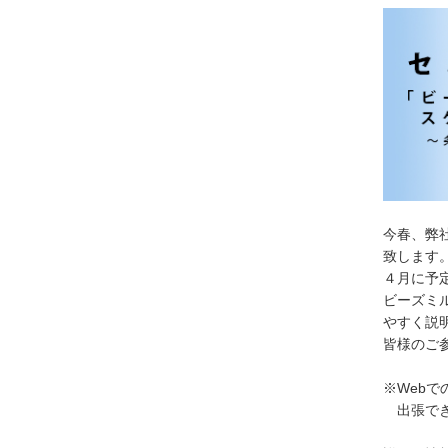
今春、弊
致します
４月に予
ビーズミ
やすく説
皆様のご
※Webで
出張でき