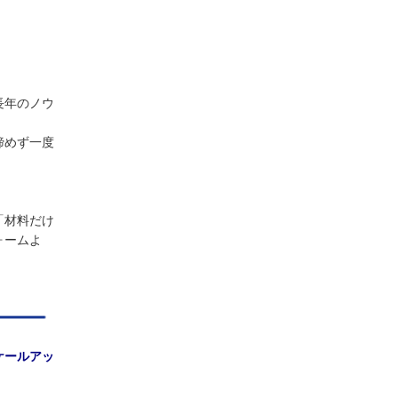
長年のノウ
諦めず一度
「材料だけ
ォームよ
ケールアッ