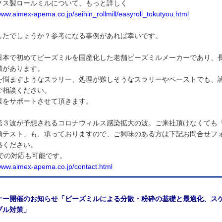
クス製ロールミルについて、もっと詳しく
www.aimex-apema.co.jp/seihin_rollmill/easyroll_tokutyou.html
したでしょうか？参考になる事例があれば幸いです。
日本で初めてビーズミルを国産化した老舗ビーズミルメーカーであり、
積があります。
を悩ますようなスラリー、処理が難しそうなスラリーやペーストでも、
ご相談ください。
様をサポートさせて頂きます。
第３波が予想されるコロナウィルス感染拡大の波。ご来社頂けなくても
頼テスト」も、承っておりますので、ご興味のある方は下記お問合せフ
絡ください。
議での対応も可能です。
/www.aimex-apema.co.jp/contact.html
ナー開催のお知らせ「ビーズミルによる分散・粉砕の基礎と最適化、ス
ブル対策」