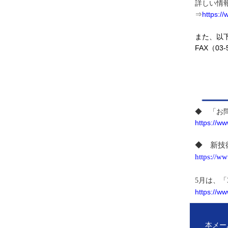
詳しい情
⇒
https:/
また、以
FAX（0
◆ 「お
https://w
◆ 新技
https://w
5
月は、「
https://w
本メー