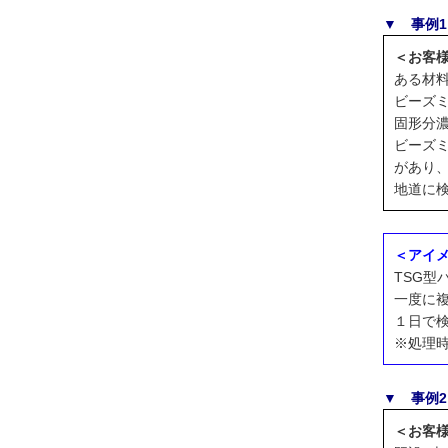
▼ 事例
＜お客
ある材
ビーズ
固形分
ビーズ
があり
地道に
＜アイ
TSG
一度に
１日で
※処理
▼ 事例
＜お客