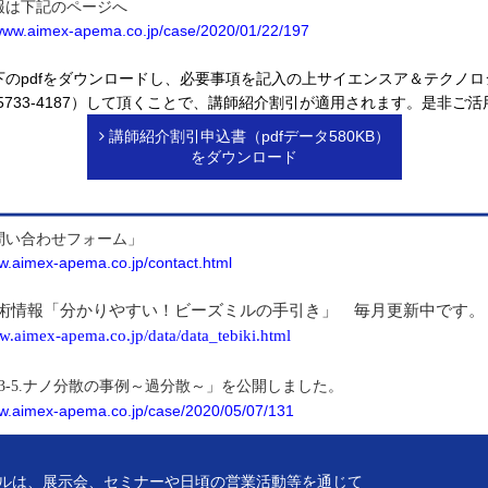
報は下記のページへ
/www.aimex-apema.co.jp/case/2020/01/22/197
下のpdfをダウンロードし、必要事項を記入の上サイエンスア＆テクノロ
3-5733-4187）して頂くことで、講師紹介割引が適用されます。是非ご
講師紹介割引申込書（pdfデータ580KB）
をダウンロード
問い合わせフォーム」
ww.aimex-apema.co.jp/contact.html
術情報「分かりやすい！ビーズミルの手引き」 毎月更新中です。
ww.aimex-apema.co.jp/data/data_tebiki.html
3-5.ナノ分散の事例～過分散～」を公開しました。
ww.aimex-apema.co.jp/case/2020/05/07/131
ルは、展示会、セミナーや日頃の営業活動等を通じて