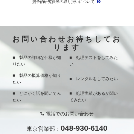
競争的研究費等の取り扱いについて
お問い合わせお待ちしてお
ります
■ 製品の詳細な仕様が知
■ 処理テストをしてみた
りたい
い
■ 製品の概算価格が知り
■ レンタルをしてみたい
たい
■ とにかく話を聞いてみ
■ 処理実績があるか聞い
たい
てみたい
電話でのお問い合わせ
048-930-6140
東京営業部：