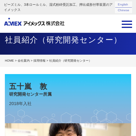
ビーズミル、3本ロールミル、湿式粉砕受託加工、押出成形付帯装置のア
English
イメックス
Chinese
社員紹介（研究開発センター）
HOME
>
会社案内
>
採用情報
> 社員紹介（研究開発センター）
五十嵐 敦
研究開発センター所属
2018年入社